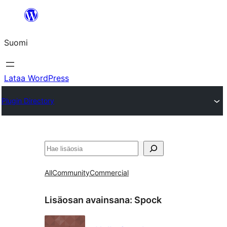
Siirry
sisältöön
Suomi
Lataa WordPress
Plugin Directory
Etsi
All
Community
Commercial
Lisäosan avainsana:
Spock