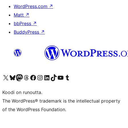
WordPress.com
↗
Matt
↗
bbPress
↗
BuddyPress
↗
Visit our X (formerly Twitter) account
Visit our Bluesky account
Visit our Mastodon account
Visit our Threads account
Visit our Facebook page
Visit our Instagram account
Visit our LinkedIn account
Visit our TikTok account
Näytä YouTube-kanava
Visit our Tumblr account
Koodi on runoutta.
The WordPress® trademark is the intellectual property
of the WordPress Foundation.