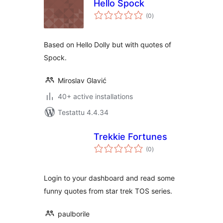
Hello Spock
arvosanat
(0
)
yhteensä
Based on Hello Dolly but with quotes of
Spock.
Miroslav Glavić
40+ active installations
Testattu 4.4.34
Trekkie Fortunes
arvosanat
(0
)
yhteensä
Login to your dashboard and read some
funny quotes from star trek TOS series.
paulborile