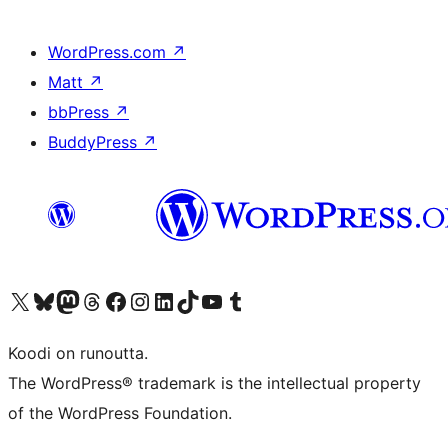
WordPress.com
↗
Matt
↗
bbPress
↗
BuddyPress
↗
Visit our X (formerly Twitter) account
Visit our Bluesky account
Visit our Mastodon account
Visit our Threads account
Visit our Facebook page
Visit our Instagram account
Visit our LinkedIn account
Visit our TikTok account
Näytä YouTube-kanava
Visit our Tumblr account
Koodi on runoutta.
The WordPress® trademark is the intellectual property
of the WordPress Foundation.