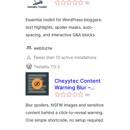
arvosanat
(0
)
yhteensä
Essential toolkit for WordPress bloggers:
text highlights, spoiler masks, auto-
spacing, and interactive Q&A blocks.
webbiztw
Fewer than 10 active installations
Testattu 7.0.3
Cheyytec Content
Warning Blur –
arvosanat
Spoiler, NSFW &
(0
)
yhteensä
Trigger Warning
Blur spoilers, NSFW images and sensitive
Click to Reveal
content behind a click-to-reveal warning.
One simple shortcode, no setup required.