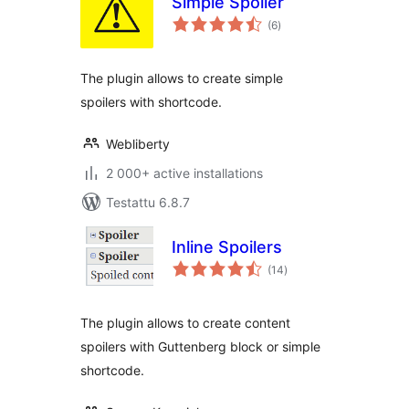
Simple Spoiler
arvosanat
(6
)
yhteensä
The plugin allows to create simple
spoilers with shortcode.
Webliberty
2 000+ active installations
Testattu 6.8.7
Inline Spoilers
arvosanat
(14
)
yhteensä
The plugin allows to create content
spoilers with Guttenberg block or simple
shortcode.