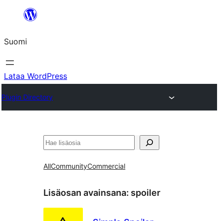
Siirry
sisältöön
Suomi
Lataa WordPress
Plugin Directory
Etsi
All
Community
Commercial
Lisäosan avainsana:
spoiler