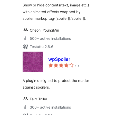
Show or hide contents(text, image etc.)
with animated effects wrapped by
spoiler markup tag([spoiler][/spoiler]).
Cheon, YoungMin
500+ active installations
Testattu 2.8.6
wpSpoiler
arvosanat
(1
)
yhteensä
A plugin designed to protect the reader
against spoilers.
Felix Triller
300+ active installations