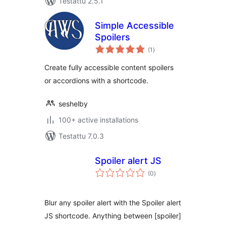
Testattu 2.5.1
Simple Accessible
Spoilers
arvosanat
(1
)
yhteensä
Create fully accessible content spoilers
or accordions with a shortcode.
seshelby
100+ active installations
Testattu 7.0.3
Spoiler alert JS
arvosanat
(0
)
yhteensä
Blur any spoiler alert with the Spoiler alert
JS shortcode. Anything between [spoiler]