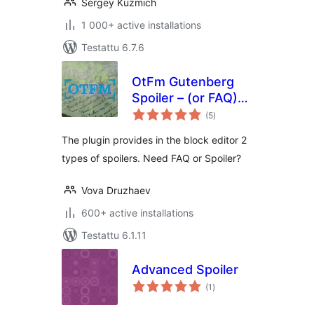
Sergey Kuzmich
1 000+ active installations
Testattu 6.7.6
OtFm Gutenberg
Spoiler – (or FAQ)
arvosanat
collapse block
(5
)
yhteensä
The plugin provides in the block editor 2
types of spoilers. Need FAQ or Spoiler?
Vova Druzhaev
600+ active installations
Testattu 6.1.11
Advanced Spoiler
arvosanat
(1
)
yhteensä