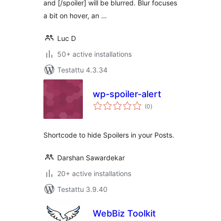
and [/spoiler] will be blurred. Blur focuses
a bit on hover, an …
Luc D
50+ active installations
Testattu 4.3.34
wp-spoiler-alert
arvosanat
(0
)
yhteensä
Shortcode to hide Spoilers in your Posts.
Darshan Sawardekar
20+ active installations
Testattu 3.9.40
WebBiz Toolkit