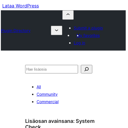
Lataa WordPress
Submit a plugin
Plugin Directory
My favorites
Log in
Etsi
All
Community
Commercial
Lisäosan avainsana:
System
Check