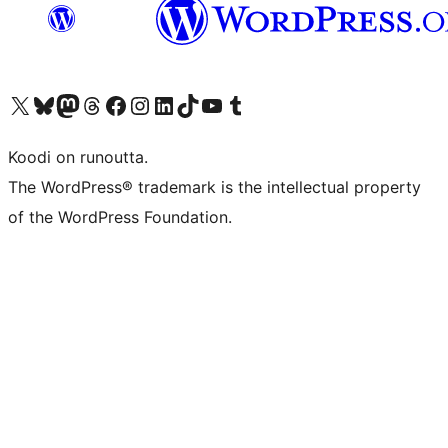
Visit our X (formerly Twitter) account
Visit our Bluesky account
Visit our Mastodon account
Visit our Threads account
Visit our Facebook page
Visit our Instagram account
Visit our LinkedIn account
Visit our TikTok account
Näytä YouTube-kanava
Visit our Tumblr account
Koodi on runoutta.
The WordPress® trademark is the intellectual property
of the WordPress Foundation.