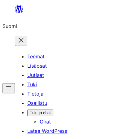
Siirry
sisältöön
Suomi
Teemat
Lisäosat
Uutiset
Tuki
Tietoja
Osallistu
Tuki ja chat
Chat
Lataa WordPress