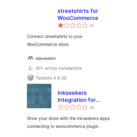
streetshirts for
WooCommerce
arvosanat
(1
)
yhteensä
Connect streetshirts to your
WooCommerce store
stevewinn
40+ active installations
Testattu 4.9.30
Inkseekers
Integration for
arvosanat
WooCommerce
(0
)
yhteensä
Grow your store with the inkseekers apps
connecting to woocommerce plugin