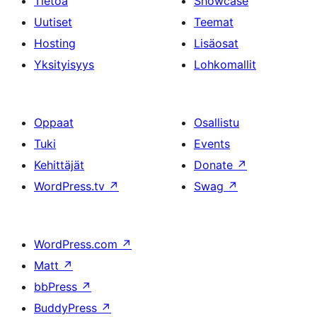
Tietoa
Showcase
Uutiset
Teemat
Hosting
Lisäosat
Yksityisyys
Lohkomallit
Oppaat
Osallistu
Tuki
Events
Kehittäjät
Donate
↗
WordPress.tv
↗
Swag
↗
WordPress.com
↗
Matt
↗
bbPress
↗
BuddyPress
↗