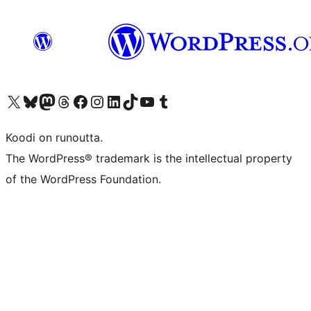
Visit our X (formerly Twitter) account
Visit our Bluesky account
Visit our Mastodon account
Visit our Threads account
Visit our Facebook page
Visit our Instagram account
Visit our LinkedIn account
Visit our TikTok account
Näytä YouTube-kanava
Visit our Tumblr account
Koodi on runoutta.
The WordPress® trademark is the intellectual property
of the WordPress Foundation.