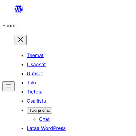
Siirry
sisältöön
Suomi
Teemat
Lisäosat
Uutiset
Tuki
Tietoja
Osallistu
Tuki ja chat
Chat
Lataa WordPress