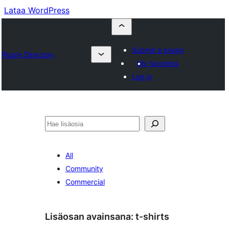
Lataa WordPress
Submit a plugin
Plugin Directory
My favorites
Log in
Etsi
All
Community
Commercial
Lisäosan avainsana:
t-shirts