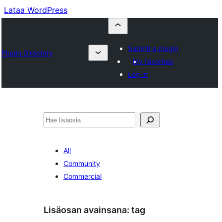
Lataa WordPress
Submit a plugin
Plugin Directory
My favorites
Log in
Etsi
All
Community
Commercial
Lisäosan avainsana:
tag