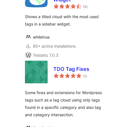
arvosanat
(3
)
yhteensä
Shows a tilted cloud with the most used
tags in a sidebar widget.
whiletrue
80+ active installations
Testattu 7.0.3
TDO Tag Fixes
arvosanat
(1
)
yhteensä
Some fixes and extensions for Wordpress
tags such as a tag cloud using only tags
found in a specific category and also tag
and category intersection.