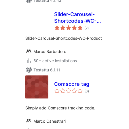
Testattu 4.1.42
Slider-Carousel-
Shortcodes-WC-
arvosanat
Product
(2
)
yhteensä
Slider-Carousel-Shortcodes-WC-Product
Marco Barbadoro
60+ active installations
Testattu 6.1.11
Comscore tag
arvosanat
(0
)
yhteensä
Simply add Comscore tracking code.
Marco Canestrari