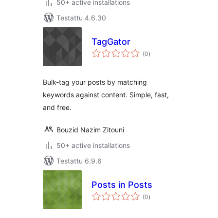
50+ active installations
Testattu 4.6.30
TagGator
arvosanat
(0
)
yhteensä
Bulk-tag your posts by matching
keywords against content. Simple, fast,
and free.
Bouzid Nazim Zitouni
50+ active installations
Testattu 6.9.6
Posts in Posts
arvosanat
(0
)
yhteensä