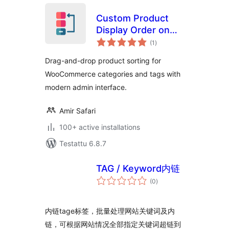
Custom Product
Display Order on
arvosanat
Category and Tag
(1
)
yhteensä
Pages
Drag-and-drop product sorting for
WooCommerce categories and tags with
modern admin interface.
Amir Safari
100+ active installations
Testattu 6.8.7
TAG / Keyword内链
arvosanat
(0
)
yhteensä
内链tage标签，批量处理网站关键词及内
链，可根据网站情况全部指定关键词超链到