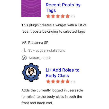
Recent Posts by
Tags
arvosanat
(1
)
yhteensä
This plugin creates a widget with a list of
recent posts belonging to selected tags
Prasanna SP
30+ active installations
Testattu 3.5.2
LH Add Roles to
Body Class
arvosanat
(1
)
yhteensä
Adds the currently logged in users role
(or roles) to the body class in both the
front and back end.