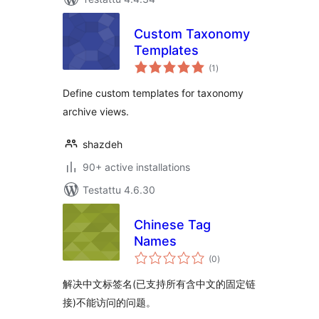
Custom Taxonomy
Templates
arvosanat
(1
)
yhteensä
Define custom templates for taxonomy
archive views.
shazdeh
90+ active installations
Testattu 4.6.30
Chinese Tag
Names
arvosanat
(0
)
yhteensä
解决中文标签名(已支持所有含中文的固定链
接)不能访问的问题。