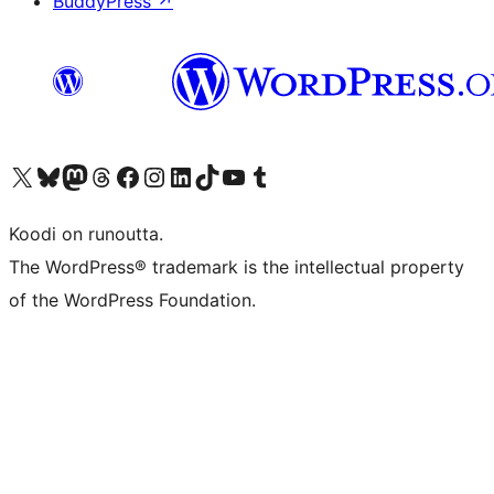
BuddyPress
↗
Visit our X (formerly Twitter) account
Visit our Bluesky account
Visit our Mastodon account
Visit our Threads account
Visit our Facebook page
Visit our Instagram account
Visit our LinkedIn account
Visit our TikTok account
Näytä YouTube-kanava
Visit our Tumblr account
Koodi on runoutta.
The WordPress® trademark is the intellectual property
of the WordPress Foundation.