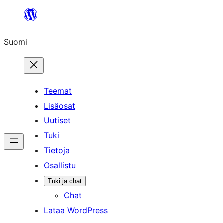
Siirry
sisältöön
Suomi
Teemat
Lisäosat
Uutiset
Tuki
Tietoja
Osallistu
Tuki ja chat
Chat
Lataa WordPress