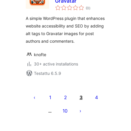
Gravatar
arvosanat
(0
)
yhteensä
A simple WordPress plugin that enhances
website accessibility and SEO by adding
alt tags to Gravatar images for post
authors and commenters.
knofte
30+ active installations
Testattu 6.5.9
Artikkelien
sivutus
1
2
3
4
10
…