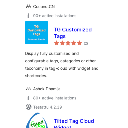
CoconutCN
90+ active installations
TG Customized
Tags
arvosanat
(2
)
yhteensä
Display fully customized and
configurable tags, categories or other
taxonomy in tag-cloud with widget and
shortcodes.
Ashok Dhamija
80+ active installations
Testattu 4.2.39
Tilted Tag Cloud
Widget