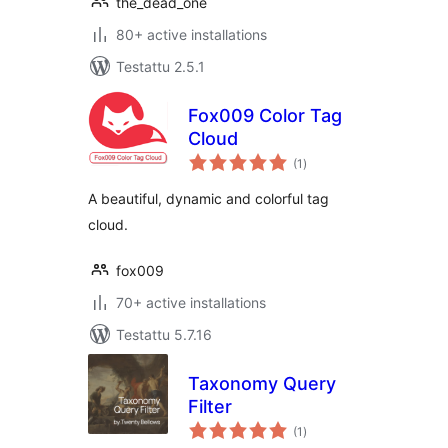
the_dead_one
80+ active installations
Testattu 2.5.1
Fox009 Color Tag
Cloud
arvosanat
(1
)
yhteensä
A beautiful, dynamic and colorful tag
cloud.
fox009
70+ active installations
Testattu 5.7.16
Taxonomy Query
Filter
arvosanat
(1
)
yhteensä