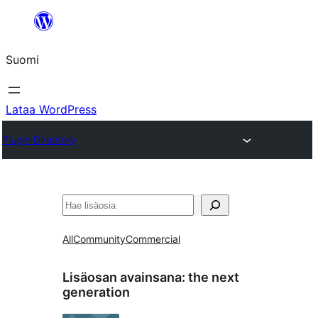
Siirry
sisältöön
Suomi
Lataa WordPress
Plugin Directory
Etsi
All
Community
Commercial
Lisäosan avainsana:
the next
generation