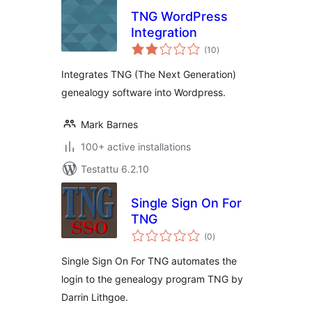
TNG WordPress
Integration
arvosanat
(10
)
yhteensä
Integrates TNG (The Next Generation)
genealogy software into Wordpress.
Mark Barnes
100+ active installations
Testattu 6.2.10
Single Sign On For
TNG
arvosanat
(0
)
yhteensä
Single Sign On For TNG automates the
login to the genealogy program TNG by
Darrin Lithgoe.