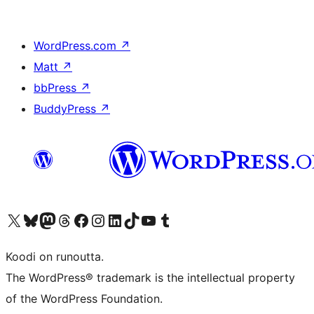
WordPress.com
↗
Matt
↗
bbPress
↗
BuddyPress
↗
Visit our X (formerly Twitter) account
Visit our Bluesky account
Visit our Mastodon account
Visit our Threads account
Visit our Facebook page
Visit our Instagram account
Visit our LinkedIn account
Visit our TikTok account
Näytä YouTube-kanava
Visit our Tumblr account
Koodi on runoutta.
The WordPress® trademark is the intellectual property
of the WordPress Foundation.