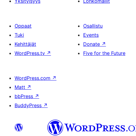
Yksityisyys
Lohkomallit
Oppaat
Osallistu
Tuki
Events
Kehittäjät
Donate
↗
WordPress.tv
↗
Five for the Future
WordPress.com
↗
Matt
↗
bbPress
↗
BuddyPress
↗