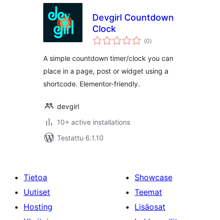
Devgirl Countdown
Clock
arvosanat
(0
)
yhteensä
A simple countdown timer/clock you can
place in a page, post or widget using a
shortcode. Elementor-friendly.
devgirl
10+ active installations
Testattu 6.1.10
Tietoa
Showcase
Uutiset
Teemat
Hosting
Lisäosat