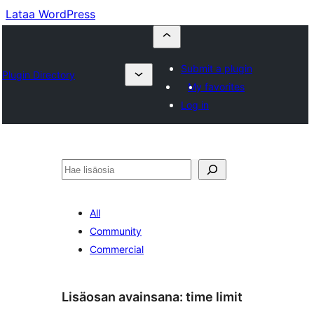
Lataa WordPress
Submit a plugin
Plugin Directory
My favorites
Log in
Etsi
All
Community
Commercial
Lisäosan avainsana:
time limit