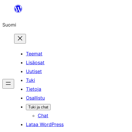
Siirry
sisältöön
Suomi
Teemat
Lisäosat
Uutiset
Tuki
Tietoja
Osallistu
Tuki ja chat
Chat
Lataa WordPress