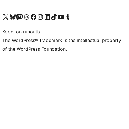
Visit our X (formerly Twitter) account
Visit our Bluesky account
Visit our Mastodon account
Visit our Threads account
Visit our Facebook page
Visit our Instagram account
Visit our LinkedIn account
Visit our TikTok account
Näytä YouTube-kanava
Visit our Tumblr account
Koodi on runoutta.
The WordPress® trademark is the intellectual property
of the WordPress Foundation.