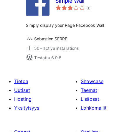
Simple Wall
arvosanat
(1
)
yhteensä
Simply display your Page Facebook Wall
Sebastien SERRE
50+ active installations
Testattu 6.9.5
Tietoa
Showcase
Uutiset
Teemat
Hosting
Lisäosat
Yksityisyys
Lohkomallit