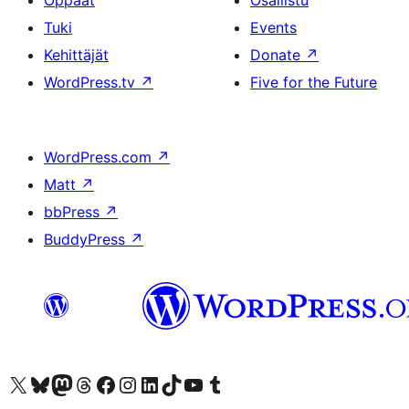
Oppaat
Osallistu
Tuki
Events
Kehittäjät
Donate
↗
WordPress.tv
↗
Five for the Future
WordPress.com
↗
Matt
↗
bbPress
↗
BuddyPress
↗
Visit our X (formerly Twitter) account
Visit our Bluesky account
Visit our Mastodon account
Visit our Threads account
Visit our Facebook page
Visit our Instagram account
Visit our LinkedIn account
Visit our TikTok account
Näytä YouTube-kanava
Visit our Tumblr account