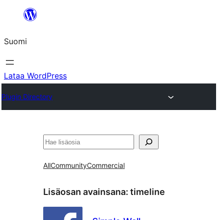
Siirry
sisältöön
Suomi
Lataa WordPress
Plugin Directory
Etsi
All
Community
Commercial
Lisäosan avainsana:
timeline