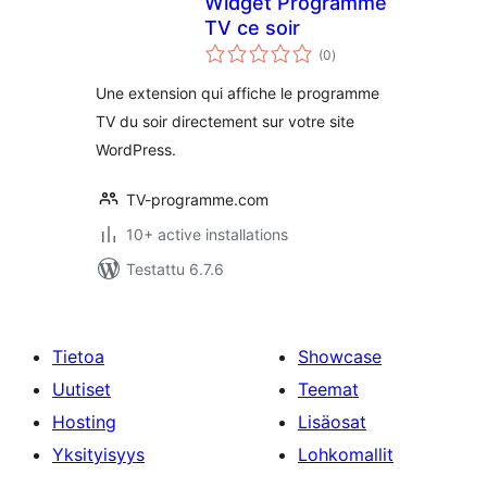
Widget Programme
TV ce soir
arvosanat
(0
)
yhteensä
Une extension qui affiche le programme
TV du soir directement sur votre site
WordPress.
TV-programme.com
10+ active installations
Testattu 6.7.6
Tietoa
Showcase
Uutiset
Teemat
Hosting
Lisäosat
Yksityisyys
Lohkomallit