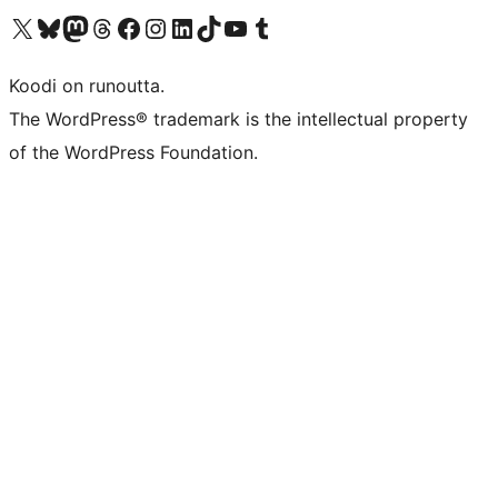
Visit our X (formerly Twitter) account
Visit our Bluesky account
Visit our Mastodon account
Visit our Threads account
Visit our Facebook page
Visit our Instagram account
Visit our LinkedIn account
Visit our TikTok account
Näytä YouTube-kanava
Visit our Tumblr account
Koodi on runoutta.
The WordPress® trademark is the intellectual property
of the WordPress Foundation.