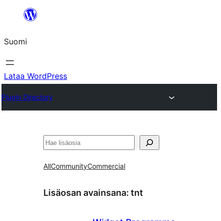
Siirry
sisältöön
Suomi
Lataa WordPress
Plugin Directory
Etsi
All
Community
Commercial
Lisäosan avainsana:
tnt