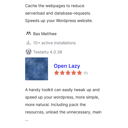
Cache the webpages to reduce
serverload and database-requests.
Speeds up your Wordpress website.
Bas Matthee
10+ active installations
Testattu 4.0.38
Open Lazy
arvosanat
(1
)
yhteensä
A handy toolkit can easily tweak up and
speed up your wordpress, more simple,
more natural. Including pack the
resources, unload the unnecessary, main
…