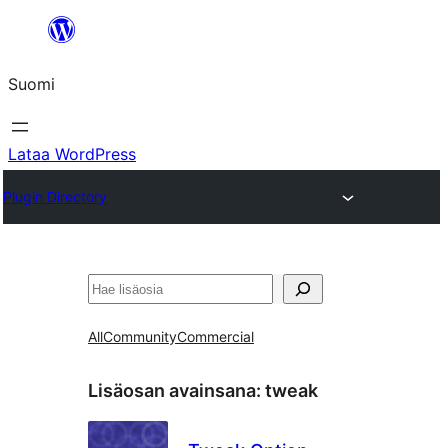
Siirry
sisältöön
Suomi
Lataa WordPress
Plugin Directory
Etsi
All
Community
Commercial
Lisäosan avainsana:
tweak