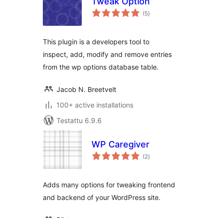
Tweak Option
arvosanat
(5
)
yhteensä
This plugin is a developers tool to
inspect, add, modify and remove entries
from the wp options database table.
Jacob N. Breetvelt
100+ active installations
Testattu 6.9.6
WP Caregiver
arvosanat
(2
)
yhteensä
Adds many options for tweaking frontend
and backend of your WordPress site.