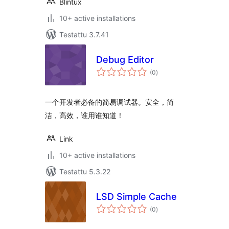
Blintux
10+ active installations
Testattu 3.7.41
Debug Editor
arvosanat
(0
)
yhteensä
一个开发者必备的简易调试器。安全，简
洁，高效，谁用谁知道！
Link
10+ active installations
Testattu 5.3.22
LSD Simple Cache
arvosanat
(0
)
yhteensä