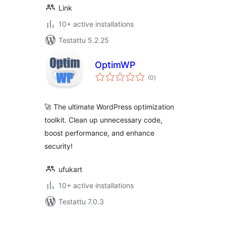
Link
10+ active installations
Testattu 5.2.25
OptimWP
arvosanat
(0
)
yhteensä
🚀 The ultimate WordPress optimization
toolkit. Clean up unnecessary code,
boost performance, and enhance
security!
ufukart
10+ active installations
Testattu 7.0.3