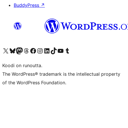
BuddyPress
↗
Visit our X (formerly Twitter) account
Visit our Bluesky account
Visit our Mastodon account
Visit our Threads account
Visit our Facebook page
Visit our Instagram account
Visit our LinkedIn account
Visit our TikTok account
Näytä YouTube-kanava
Visit our Tumblr account
Koodi on runoutta.
The WordPress® trademark is the intellectual property
of the WordPress Foundation.