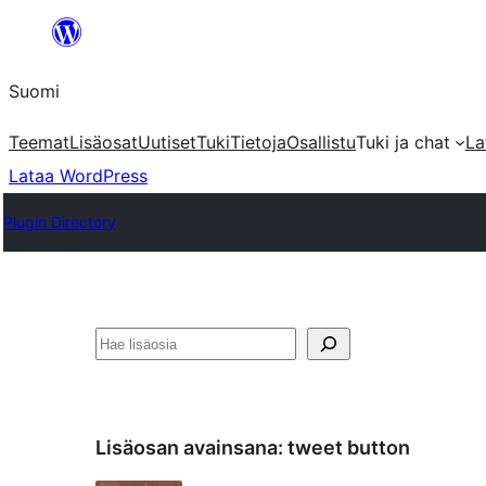
Siirry
sisältöön
Suomi
Teemat
Lisäosat
Uutiset
Tuki
Tietoja
Osallistu
Tuki ja chat
La
Lataa WordPress
Plugin Directory
Etsi
Lisäosan avainsana:
tweet button