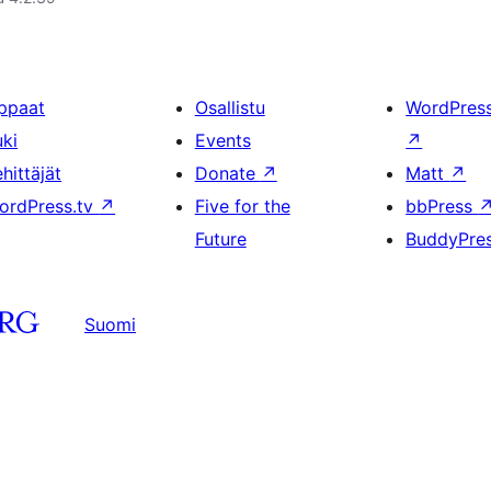
ppaat
Osallistu
WordPres
uki
Events
↗
hittäjät
Donate
↗
Matt
↗
ordPress.tv
↗
Five for the
bbPress
Future
BuddyPre
Suomi