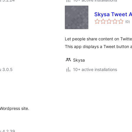
Skysa Tweet 
a
(0
)
y
Let people share content on Twitte
This app displays a Tweet button a
Skysa
u 3.0.5
10+ active installations
Wordpress site.
u 4.2.39