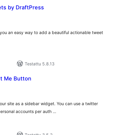
ts by DraftPress
rvosanat
hteensä
you an easy way to add a beautiful actionable tweet
Testattu 5.8.13
t Me Button
rvosanat
hteensä
your site as a sidebar widget. You can use a twitter
 personal accounts per auth …
Testattu 3.5.2