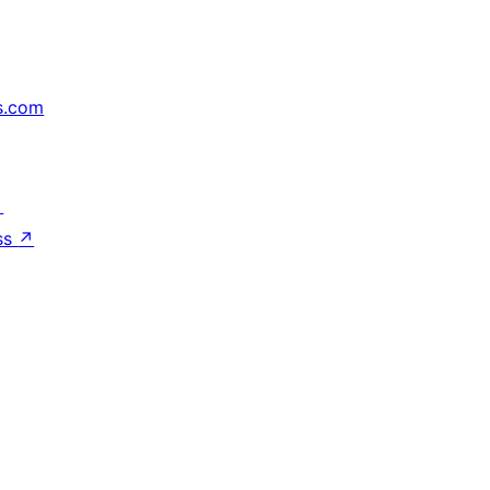
s.com
↗
ss
↗