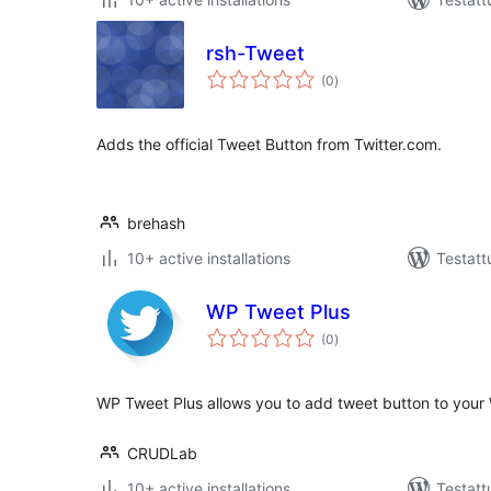
rsh-Tweet
arvosanat
(0
)
yhteensä
Adds the official Tweet Button from Twitter.com.
brehash
10+ active installations
Testatt
WP Tweet Plus
arvosanat
(0
)
yhteensä
WP Tweet Plus allows you to add tweet button to your 
CRUDLab
10+ active installations
Testatt