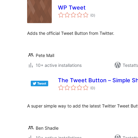
WP Tweet
arvosanat
(0
)
yhteensä
Adds the official Tweet Button from Twitter.
Pete Mall
10+ active installations
Testatt
The Tweet Button – Simple Sh
arvosanat
(0
)
yhteensä
A super simple way to add the latest Twitter Tweet Bu
Ben Shadle
10+ active installations
Testatt