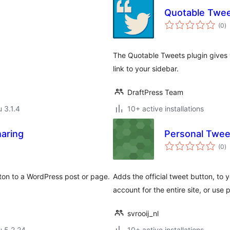
Quotable Twee
a
(0
)
y
The Quotable Tweets plugin gives 
link to your sidebar.
DraftPress Team
u 3.1.4
10+ active installations
aring
Personal Twee
a
(0
)
y
tton to a WordPress post or page.
Adds the official tweet button, to 
account for the entire site, or use
svrooij_nl
u 5.2.24
10+ active installations