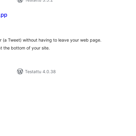
App
rvosanat
hteensä
r (a Tweet) without having to leave your web page.
t the bottom of your site.
Testattu 4.0.38