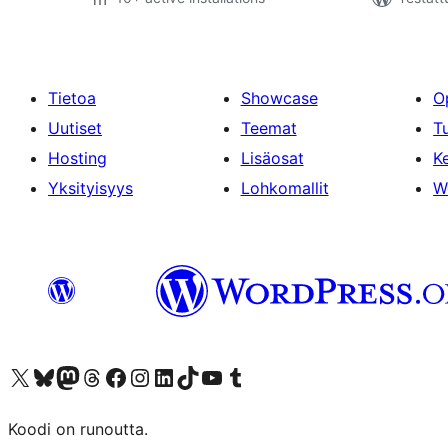
Tietoa
Showcase
O
Uutiset
Teemat
T
Hosting
Lisäosat
Ke
Yksityisyys
Lohkomallit
W
Visit our X (formerly Twitter) account
Visit our Bluesky account
Visit our Mastodon account
Visit our Threads account
Visit our Facebook page
Visit our Instagram account
Visit our LinkedIn account
Visit our TikTok account
Näytä YouTube-kanava
Visit our Tumblr account
Koodi on runoutta.