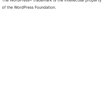
The WordPress® trademark is the intellectual property
of the WordPress Foundation.