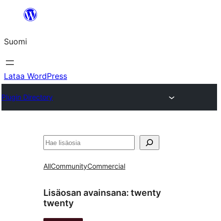
Siirry
sisältöön
Suomi
Lataa WordPress
Plugin Directory
Etsi
All
Community
Commercial
Lisäosan avainsana:
twenty
twenty