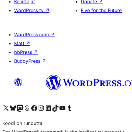
Kehittäjät
Donate
↗
WordPress.tv
↗
Five for the Future
WordPress.com
↗
Matt
↗
bbPress
↗
BuddyPress
↗
Visit our X (formerly Twitter) account
Visit our Bluesky account
Visit our Mastodon account
Visit our Threads account
Visit our Facebook page
Visit our Instagram account
Visit our LinkedIn account
Visit our TikTok account
Näytä YouTube-kanava
Visit our Tumblr account
Koodi on runoutta.