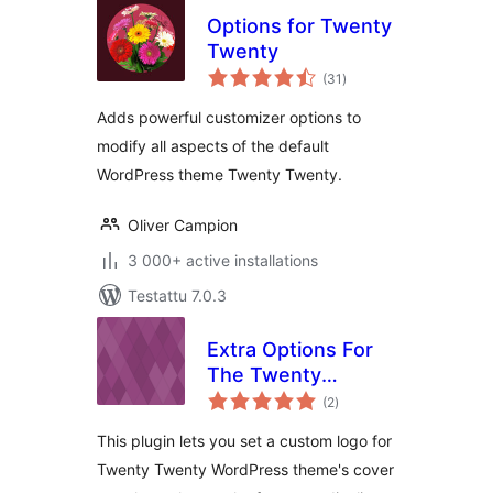
Options for Twenty
Twenty
arvosanat
(31
)
yhteensä
Adds powerful customizer options to
modify all aspects of the default
WordPress theme Twenty Twenty.
Oliver Campion
3 000+ active installations
Testattu 7.0.3
Extra Options For
The Twenty
arvosanat
Twenty Theme
(2
)
yhteensä
This plugin lets you set a custom logo for
Twenty Twenty WordPress theme's cover