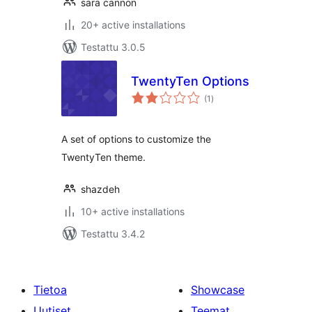
sara cannon
20+ active installations
Testattu 3.0.5
TwentyTen Options
arvosanat
(1
)
yhteensä
A set of options to customize the
TwentyTen theme.
shazdeh
10+ active installations
Testattu 3.4.2
Tietoa
Showcase
Uutiset
Teemat