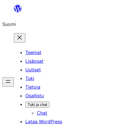
Siirry
sisältöön
Suomi
Teemat
Lisäosat
Uutiset
Tuki
Tietoja
Osallistu
Tuki ja chat
Chat
Lataa WordPress