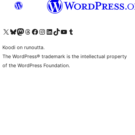
Visit our X (formerly Twitter) account
Visit our Bluesky account
Visit our Mastodon account
Visit our Threads account
Visit our Facebook page
Visit our Instagram account
Visit our LinkedIn account
Visit our TikTok account
Näytä YouTube-kanava
Visit our Tumblr account
Koodi on runoutta.
The WordPress® trademark is the intellectual property
of the WordPress Foundation.