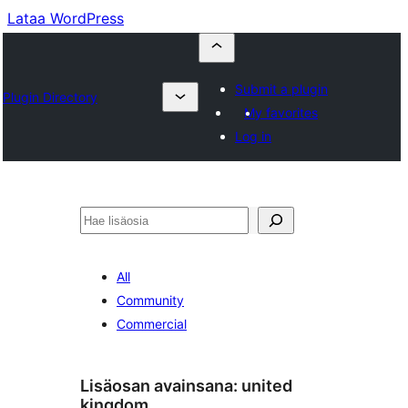
Lataa WordPress
Submit a plugin
Plugin Directory
My favorites
Log in
Etsi
All
Community
Commercial
Lisäosan avainsana:
united
kingdom