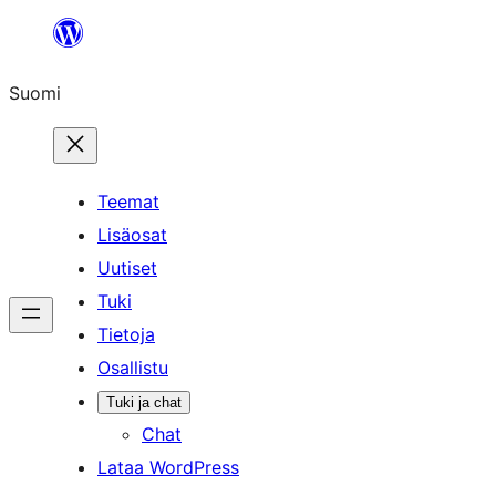
Siirry
sisältöön
Suomi
Teemat
Lisäosat
Uutiset
Tuki
Tietoja
Osallistu
Tuki ja chat
Chat
Lataa WordPress