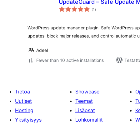
UpdateGuard – Safe Update 
arvosanat
(1
)
yhteensä
WordPress update manager plugin. Safe WordPress upd
updates, block major releases, and control automatic 
Adeel
Fewer than 10 active installations
Testatt
Tietoa
Showcase
O
Uutiset
Teemat
T
Hosting
Lisäosat
Ke
Yksityisyys
Lohkomallit
W