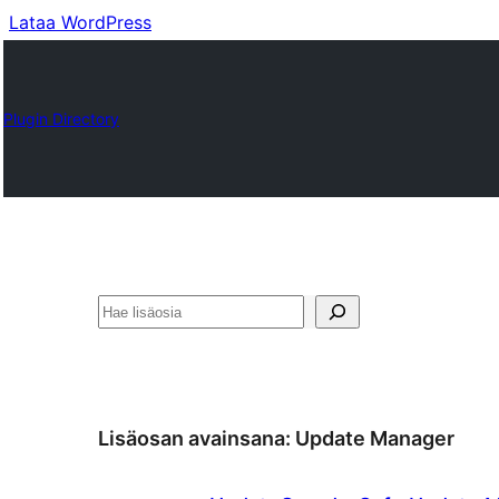
Lataa WordPress
Plugin Directory
Etsi
Lisäosan avainsana:
Update Manager