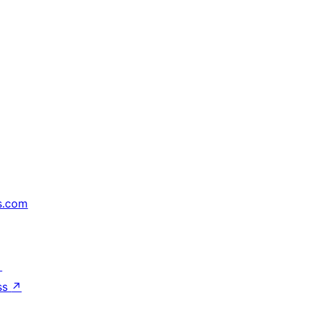
s.com
↗
ss
↗