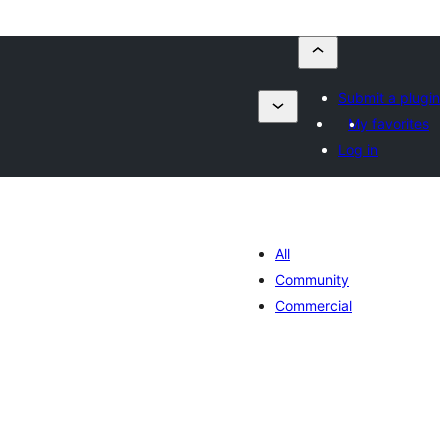
Submit a plugin
My favorites
Log in
All
Community
Commercial