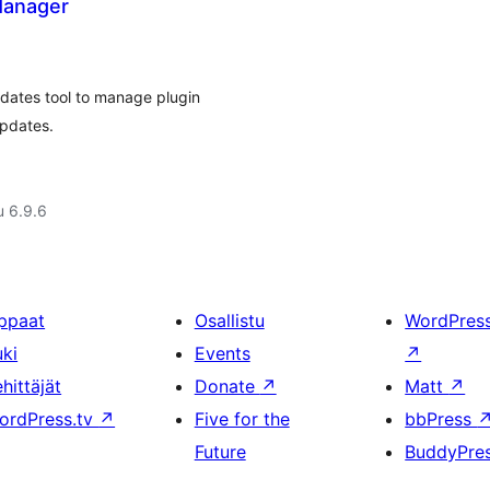
Manager
ates tool to manage plugin
updates.
u 6.9.6
ppaat
Osallistu
WordPres
uki
Events
↗
hittäjät
Donate
↗
Matt
↗
ordPress.tv
↗
Five for the
bbPress
Future
BuddyPre