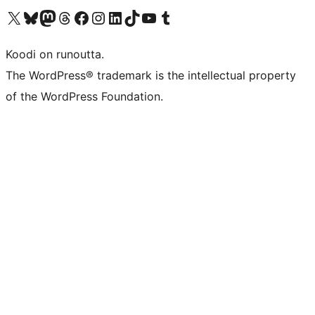
Visit our X (formerly Twitter) account
Visit our Bluesky account
Visit our Mastodon account
Visit our Threads account
Visit our Facebook page
Visit our Instagram account
Visit our LinkedIn account
Visit our TikTok account
Näytä YouTube-kanava
Visit our Tumblr account
Koodi on runoutta.
The WordPress® trademark is the intellectual property
of the WordPress Foundation.