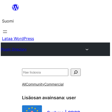
Siirry
sisältöön
Suomi
Lataa WordPress
Plugin Directory
Etsi
All
Community
Commercial
Lisäosan avainsana:
user