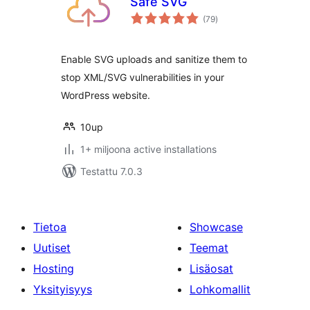
Safe SVG
arvosanat
(79
)
yhteensä
Enable SVG uploads and sanitize them to
stop XML/SVG vulnerabilities in your
WordPress website.
10up
1+ miljoona active installations
Testattu 7.0.3
Tietoa
Showcase
Uutiset
Teemat
Hosting
Lisäosat
Yksityisyys
Lohkomallit