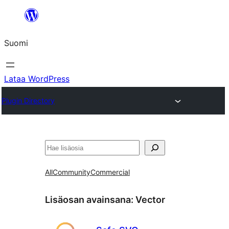
Siirry
sisältöön
Suomi
Lataa WordPress
Plugin Directory
Etsi
All
Community
Commercial
Lisäosan avainsana:
Vector