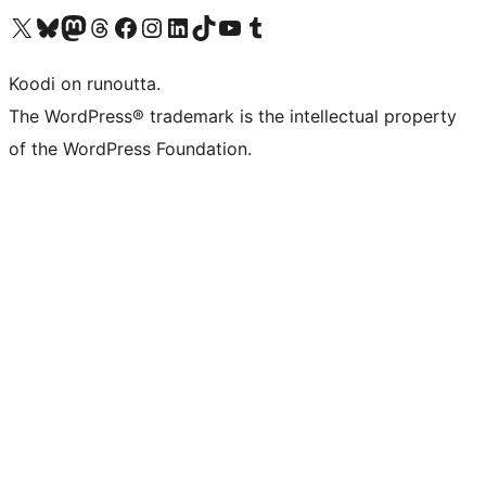
Visit our X (formerly Twitter) account
Visit our Bluesky account
Visit our Mastodon account
Visit our Threads account
Visit our Facebook page
Visit our Instagram account
Visit our LinkedIn account
Visit our TikTok account
Näytä YouTube-kanava
Visit our Tumblr account
Koodi on runoutta.
The WordPress® trademark is the intellectual property
of the WordPress Foundation.