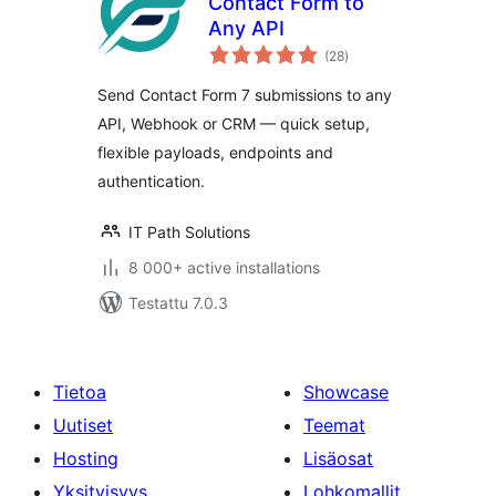
Contact Form to
Any API
arvosanat
(28
)
yhteensä
Send Contact Form 7 submissions to any
API, Webhook or CRM — quick setup,
flexible payloads, endpoints and
authentication.
IT Path Solutions
8 000+ active installations
Testattu 7.0.3
Tietoa
Showcase
Uutiset
Teemat
Hosting
Lisäosat
Yksityisyys
Lohkomallit