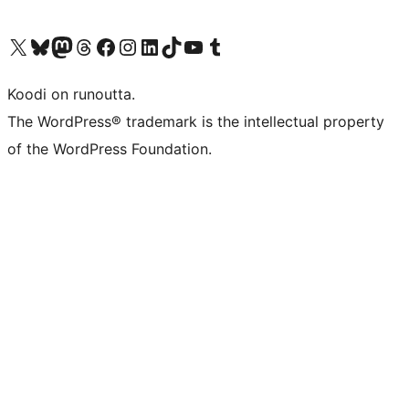
Visit our X (formerly Twitter) account
Visit our Bluesky account
Visit our Mastodon account
Visit our Threads account
Visit our Facebook page
Visit our Instagram account
Visit our LinkedIn account
Visit our TikTok account
Näytä YouTube-kanava
Visit our Tumblr account
Koodi on runoutta.
The WordPress® trademark is the intellectual property
of the WordPress Foundation.