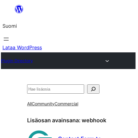
Siirry
sisältöön
Suomi
Lataa WordPress
Plugin Directory
Etsi
All
Community
Commercial
Lisäosan avainsana:
webhook