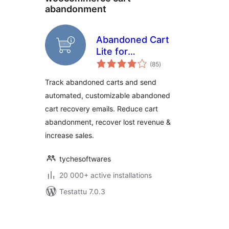
abandonment
Abandoned Cart
Lite for
arvosanat
WooCommerce
(85
)
yhteensä
Track abandoned carts and send
automated, customizable abandoned
cart recovery emails. Reduce cart
abandonment, recover lost revenue &
increase sales.
tychesoftwares
20 000+ active installations
Testattu 7.0.3