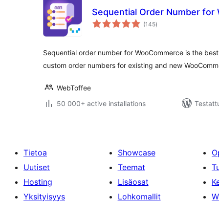
Sequential Order Number fo
arvosanat
(145
)
yhteensä
Sequential order number for WooCommerce is the best 
custom order numbers for existing and new WooComme
WebToffee
50 000+ active installations
Testatt
Tietoa
Showcase
O
Uutiset
Teemat
T
Hosting
Lisäosat
Ke
Yksityisyys
Lohkomallit
W