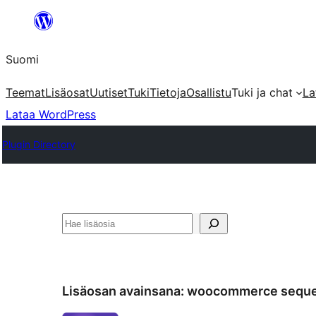
Siirry
sisältöön
Suomi
Teemat
Lisäosat
Uutiset
Tuki
Tietoja
Osallistu
Tuki ja chat
La
Lataa WordPress
Plugin Directory
Etsi
Lisäosan avainsana:
woocommerce sequen