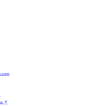
s.com
↗
ss
↗