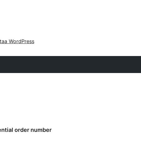
taa WordPress
tial order number