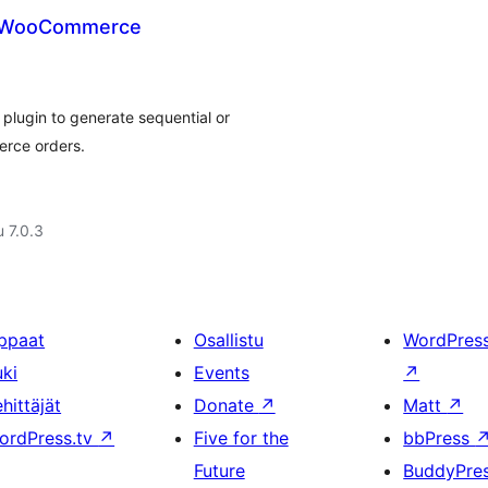
r WooCommerce
plugin to generate sequential or
rce orders.
u 7.0.3
ppaat
Osallistu
WordPres
uki
Events
↗
hittäjät
Donate
↗
Matt
↗
ordPress.tv
↗
Five for the
bbPress
Future
BuddyPre