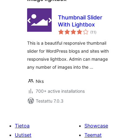
Thumbnail Slider
With Lightbox
arvosanat
(11
)
yhteensä
This is a beautiful responsive thumbnail
slider for WordPress blogs and sites with
responsive lightbox. Admin can manage
any number of images into the …
Nks
700+ active installations
Testattu 7.0.3
Tietoa
Showcase
Uutiset
Teemat