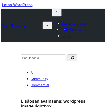
Lataa WordPress
Submit a plugin
Plugin Directory
My favorites
Log in
Etsi
All
Community
Commercial
Lisäosan avainsana:
wordpress
image lightbox