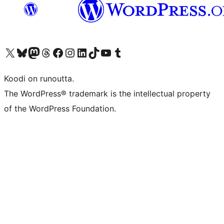
Visit our X (formerly Twitter) account
Visit our Bluesky account
Visit our Mastodon account
Visit our Threads account
Visit our Facebook page
Visit our Instagram account
Visit our LinkedIn account
Visit our TikTok account
Näytä YouTube-kanava
Visit our Tumblr account
Koodi on runoutta.
The WordPress® trademark is the intellectual property
of the WordPress Foundation.