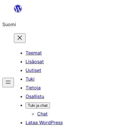
Siirry
sisältöön
Suomi
Teemat
Lisäosat
Uutiset
Tuki
Tietoja
Osallistu
Tuki ja chat
Chat
Lataa WordPress