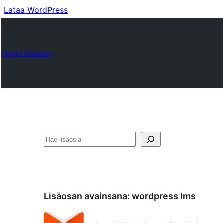
Lataa WordPress
Plugin Directory
Etsi
Lisäosan avainsana:
wordpress lms