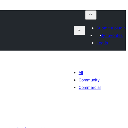
Submit a plugin
My favorites
Log in
All
Community
Commercial