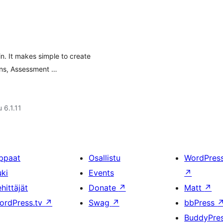
. It makes simple to create
sons, Assessment …
 6.1.11
ppaat
Osallistu
WordPres
uki
Events
↗
hittäjät
Donate
↗
Matt
↗
ordPress.tv
↗
Swag
↗
bbPress
BuddyPre