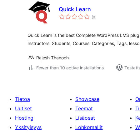
Quick Learn
arvosanat
(0
)
yhteensä
Quick Learn is the best Complete WordPress LMS plugin
Instructors, Students, Courses, Categories, Tags, les
Rajesh Thanoch
Fewer than 10 active installations
Testattu
Tietoa
Showcase
O
Uutiset
Teemat
T
Hosting
Lisäosat
Ke
Yksityisyys
Lohkomallit
W