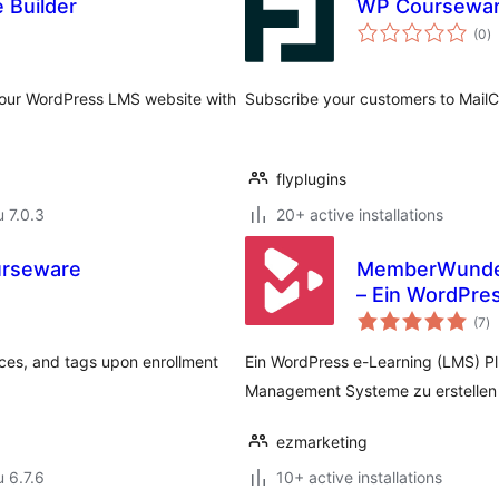
 Builder
WP Coursewar
a
(0
)
y
 your WordPress LMS website with
Subscribe your customers to Mail
flyplugins
u 7.0.3
20+ active installations
urseware
MemberWunder
– Ein WordPres
ar
(7
)
yh
ces, and tags upon enrollment
Ein WordPress e-Learning (LMS) P
Management Systeme zu erstellen 
ezmarketing
u 6.7.6
10+ active installations