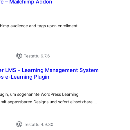
e – Mailchimp Addon
rvosanat
hteensä
Chimp audience and tags upon enrollment.
Testattu 6.7.6
 LMS – Learning Management System
s e-Learning Plugin
vosanat
teensä
lugin, um sogenannte WordPress Learning
mit anpassbaren Designs und sofort einsetzbare …
Testattu 4.9.30