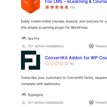
Fox LMS – eLearning & Course
arvosanat
(18
)
yhteensä
Easily create online courses, lessons, and quizzes for
this simple eLearning plugin for WordPress.
Ays Pro
70+ active installations
Testatt
ConvertKit Addon for WP Co
arvosanat
(0
)
yhteensä
Subscribe your customers to ConvertKit forms, sequen
complete with webhooks.
flyplugins
10+ active installations
Testatt