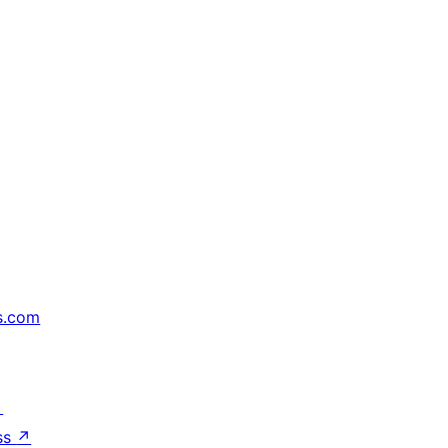
s.com
↗
ss
↗