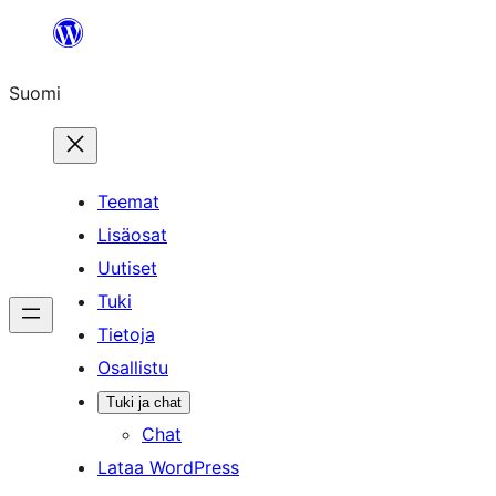
Siirry
sisältöön
Suomi
Teemat
Lisäosat
Uutiset
Tuki
Tietoja
Osallistu
Tuki ja chat
Chat
Lataa WordPress