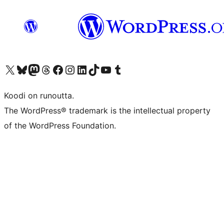
Visit our X (formerly Twitter) account
Visit our Bluesky account
Visit our Mastodon account
Visit our Threads account
Visit our Facebook page
Visit our Instagram account
Visit our LinkedIn account
Visit our TikTok account
Näytä YouTube-kanava
Visit our Tumblr account
Koodi on runoutta.
The WordPress® trademark is the intellectual property
of the WordPress Foundation.