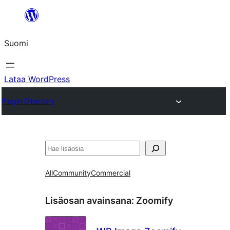
Siirry
sisältöön
Suomi
Lataa WordPress
Plugin Directory
Etsi
All
Community
Commercial
Lisäosan avainsana:
Zoomify