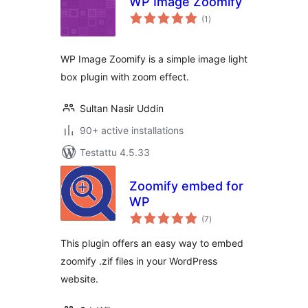
WP Image Zoomify
arvosanat
(1
)
yhteensä
WP Image Zoomify is a simple image light
box plugin with zoom effect.
Sultan Nasir Uddin
90+ active installations
Testattu 4.5.33
Zoomify embed for
WP
arvosanat
(7
)
yhteensä
This plugin offers an easy way to embed
zoomify .zif files in your WordPress
website.