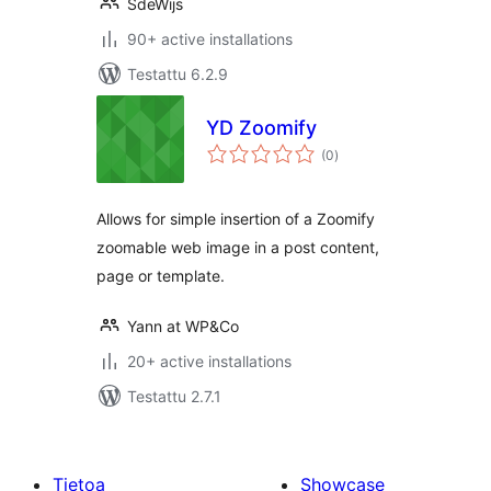
SdeWijs
90+ active installations
Testattu 6.2.9
YD Zoomify
arvosanat
(0
)
yhteensä
Allows for simple insertion of a Zoomify
zoomable web image in a post content,
page or template.
Yann at WP&Co
20+ active installations
Testattu 2.7.1
Tietoa
Showcase