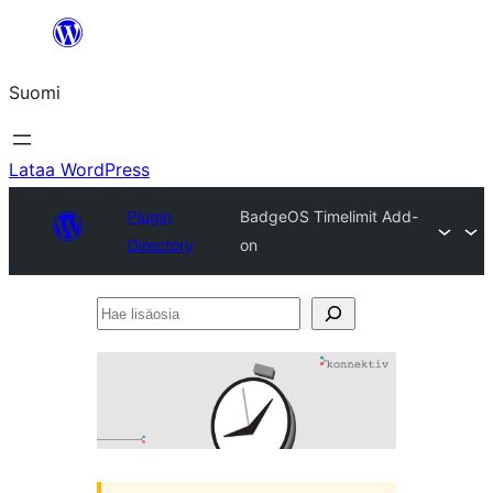
Siirry
sisältöön
Suomi
Lataa WordPress
Plugin
BadgeOS Timelimit Add-
Directory
on
Hae
lisäosia