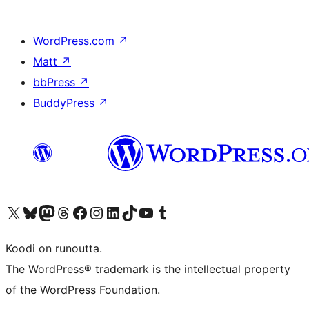
WordPress.com
↗
Matt
↗
bbPress
↗
BuddyPress
↗
Visit our X (formerly Twitter) account
Visit our Bluesky account
Visit our Mastodon account
Visit our Threads account
Visit our Facebook page
Visit our Instagram account
Visit our LinkedIn account
Visit our TikTok account
Näytä YouTube-kanava
Visit our Tumblr account
Koodi on runoutta.
The WordPress® trademark is the intellectual property
of the WordPress Foundation.