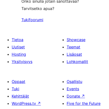
Onko sinulla jotain sanottavaa?
Tarvitsetko apua?
Tukifoorumi
Tietoa
Showcase
Uutiset
Teemat
Hosting
Lisäosat
Yksityisyys
Lohkomallit
Oppaat
Osallistu
Tuki
Events
Kehittäjät
Donate
↗
WordPress.tv
↗
Five for the Future