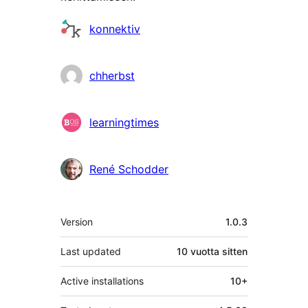
Avustajat
konnektiv
chherbst
learningtimes
René Schodder
Metatiedot
Version
1.0.3
Last updated
10 vuotta
sitten
Active installations
10+