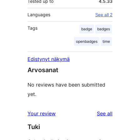
Tested up to
4.5.33
Languages
See all 2
Tags
badge
badges
openbadges
time
Edistynyt näkymä
Arvosanat
No reviews have been submitted
yet.
reviews
Your review
See all
Tuki