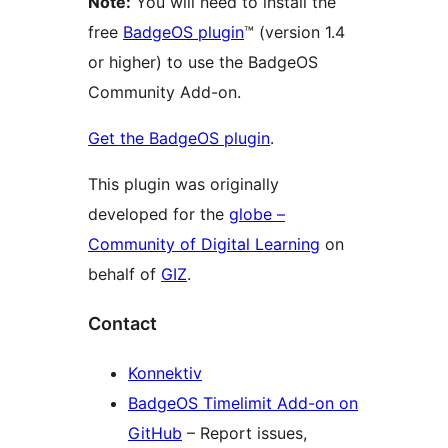
Note:
You will need to install the
free
BadgeOS plugin
™ (version 1.4
or higher) to use the BadgeOS
Community Add-on.
Get the BadgeOS plugin
.
This plugin was originally
developed for the
globe –
Community of Digital Learning
on
behalf of
GIZ
.
Contact
Konnektiv
BadgeOS Timelimit Add-on on
GitHub
– Report issues,