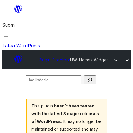
Siirry
sisältöön
Suomi
Lataa WordPress
Plugin Directory
UWI Homes Widget
Hae
lisäosia
This plugin
hasn’t been tested
with the latest 3 major releases
of WordPress
. It may no longer be
maintained or supported and may