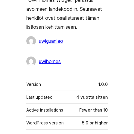
“UWI Homes Widget” perustuu
avoimeen lähdekoodiin. Seuraavat
henkilöt ovat osallistuneet tämän
lisäosan kehittämiseen.
Avustajat
uwiguanlao
uwihomes
Metatiedot
Version
1.0.0
Last updated
4 vuotta
sitten
Active installations
Fewer than 10
WordPress version
5.0 or higher