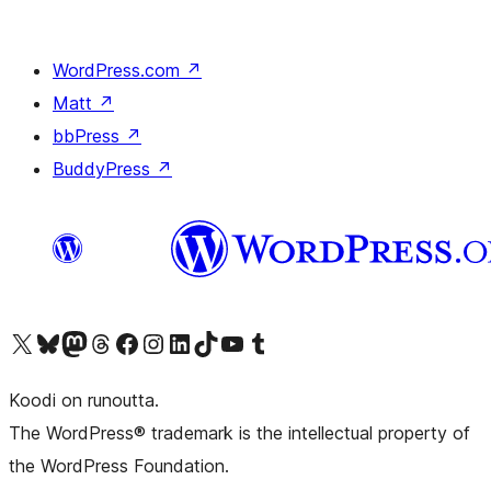
WordPress.com
↗
Matt
↗
bbPress
↗
BuddyPress
↗
Visit our X (formerly Twitter) account
Visit our Bluesky account
Visit our Mastodon account
Visit our Threads account
Visit our Facebook page
Visit our Instagram account
Visit our LinkedIn account
Visit our TikTok account
Näytä YouTube-kanava
Visit our Tumblr account
Koodi on runoutta.
The WordPress® trademark is the intellectual property of
the WordPress Foundation.