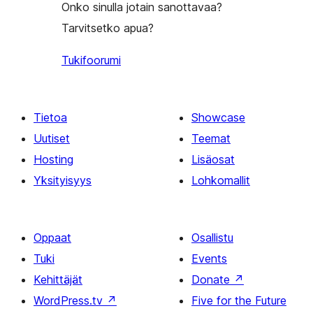
Onko sinulla jotain sanottavaa?
Tarvitsetko apua?
Tukifoorumi
Tietoa
Showcase
Uutiset
Teemat
Hosting
Lisäosat
Yksityisyys
Lohkomallit
Oppaat
Osallistu
Tuki
Events
Kehittäjät
Donate
↗
WordPress.tv
↗
Five for the Future