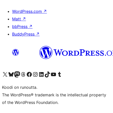
WordPress.com
↗
Matt
↗
bbPress
↗
BuddyPress
↗
Visit our X (formerly Twitter) account
Visit our Bluesky account
Visit our Mastodon account
Visit our Threads account
Visit our Facebook page
Visit our Instagram account
Visit our LinkedIn account
Visit our TikTok account
Näytä YouTube-kanava
Visit our Tumblr account
Koodi on runoutta.
The WordPress® trademark is the intellectual property
of the WordPress Foundation.