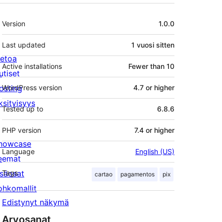
Metatiedot
Version
1.0.0
Last updated
1 vuosi
sitten
ietoa
Active installations
Fewer than 10
utiset
osting
WordPress version
4.7 or higher
ksityisyys
Tested up to
6.8.6
PHP version
7.4 or higher
howcase
Language
English (US)
eemat
isäosat
Tags
cartao
pagamentos
pix
ohkomallit
Edistynyt näkymä
Arvosanat