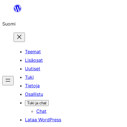
Siirry
sisältöön
Suomi
Teemat
Lisäosat
Uutiset
Tuki
Tietoja
Osallistu
Tuki ja chat
Chat
Lataa WordPress