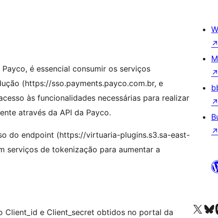
W
M
 Payco, é essencial consumir os serviços
dução (https://sso.payments.payco.com.br, e
b
cesso às funcionalidades necessárias para realizar
ente através da API da Payco.
B
 do endpoint (https://virtuaria-plugins.s3.sa-east-
m serviços de tokenização para aumentar a
Visit our X (formerly 
Visit ou
Vi
Client_id e Client_secret obtidos no portal da