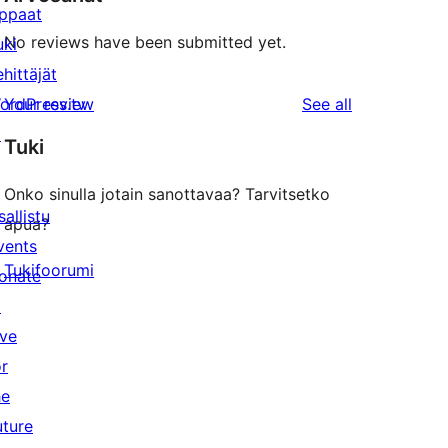
ppaat
No reviews have been submitted yet.
uki
ehittäjät
reviews
ordPress.tv
Your review
See all
↗
Tuki
Onko sinulla jotain sanottavaa? Tarvitsetko
sallistu
apua?
vents
Tukifoorumi
onate
↗
ive
or
he
uture