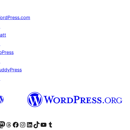
ordPress.com
↗
att
↗
bPress
↗
uddyPress
↗
Twitter) account
r Bluesky account
sit our Mastodon account
Visit our Threads account
Visit our Facebook page
Visit our Instagram account
Visit our LinkedIn account
Visit our TikTok account
Näytä YouTube-kanava
Visit our Tumblr account