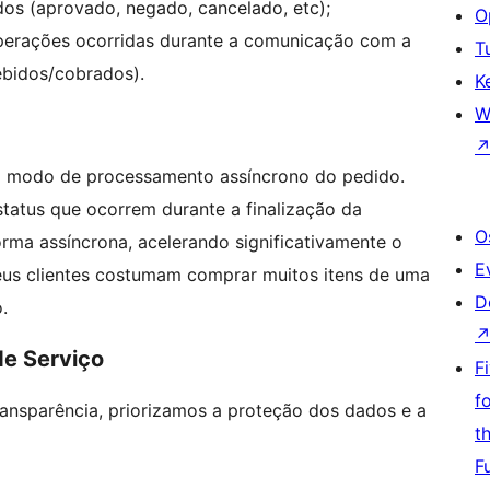
os (aprovado, negado, cancelado, etc);
O
perações ocorridas durante a comunicação com a
T
ebidos/cobrados).
K
W
 o modo de processamento assíncrono do pedido.
status que ocorrem durante a finalização da
O
rma assíncrona, acelerando significativamente o
E
us clientes costumam comprar muitos itens de uma
D
.
de Serviço
F
f
nsparência, priorizamos a proteção dos dados e a
t
F