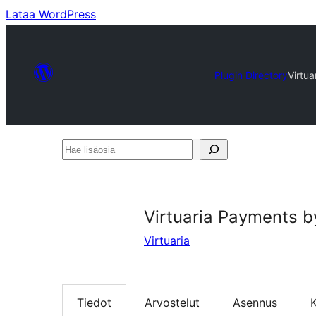
Lataa WordPress
Plugin Directory
Virtu
Hae
lisäosia
Virtuaria Payments b
Virtuaria
Tiedot
Arvostelut
Asennus
K