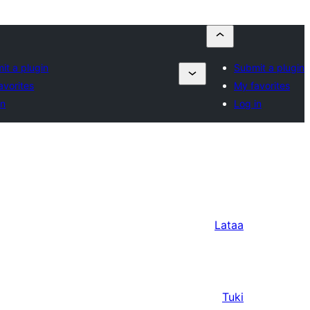
it a plugin
Submit a plugin
avorites
My favorites
in
Log in
Lataa
Tuki