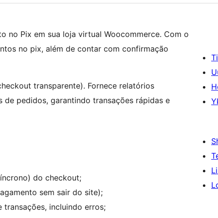
ento no Pix em sua loja virtual Woocommerce. Com o
ntos no pix, além de contar com confirmação
T
U
checkout transparente). Fornece relatórios
H
 de pedidos, garantindo transações rápidas e
Y
S
T
L
íncrono) do checkout;
L
agamento sem sair do site);
e transações, incluindo erros;