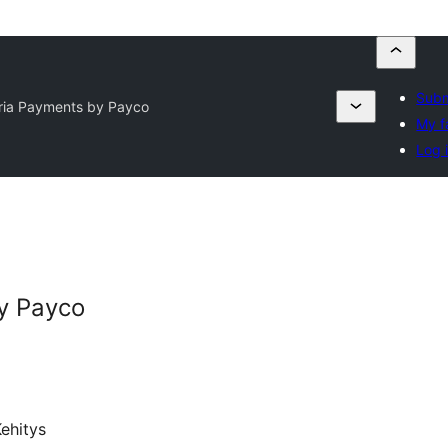
Subm
aria Payments by Payco
My f
Log 
y Payco
ehitys