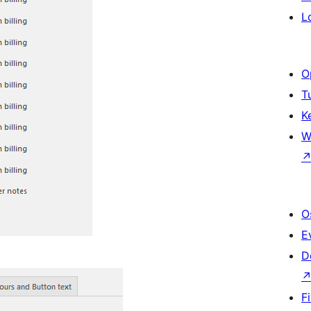
L
O
T
K
W
O
E
D
F