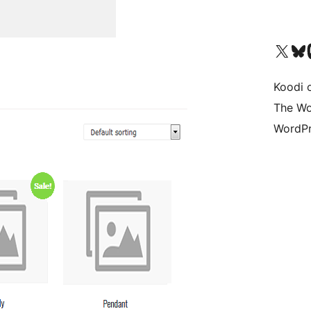
Visit our X (formerly 
Visit ou
Vi
Koodi 
The Wo
WordPr