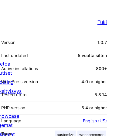
Tuki
Metatiedot
Version
1.0.7
Last updated
5 vuotta
sitten
ietoa
Active installations
800+
utiset
osting
WordPress version
4.0 or higher
ksityisyys
Tested up to
5.8.14
PHP version
5.4 or higher
howcase
Language
English (US)
eemat
isäosat
Tags
customize
woocommerce