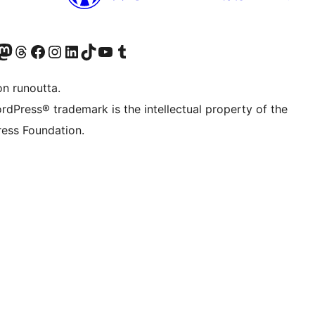
Twitter) account
r Bluesky account
sit our Mastodon account
Visit our Threads account
Visit our Facebook page
Visit our Instagram account
Visit our LinkedIn account
Visit our TikTok account
Näytä YouTube-kanava
Visit our Tumblr account
on runoutta.
rdPress® trademark is the intellectual property of the
ess Foundation.