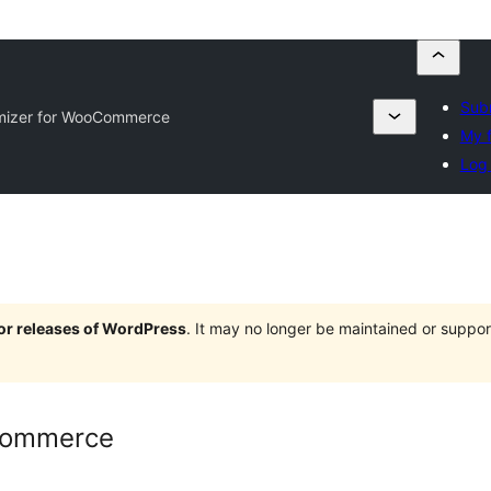
Subm
mizer for WooCommerce
My f
Log 
jor releases of WordPress
. It may no longer be maintained or supp
Commerce