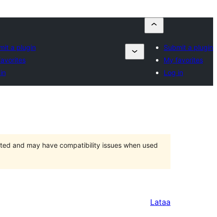
it a plugin
Submit a plugin
avorites
My favorites
in
Log in
orted and may have compatibility issues when used
Lataa