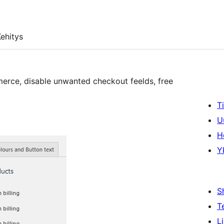
ehitys
rce, disable unwanted checkout feelds, free
T
U
H
Y
S
T
L