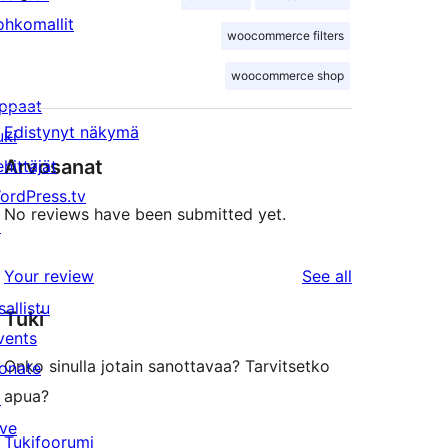
ohkomallit
woocommerce filters
woocommerce shop
ppaat
Edistynyt näkymä
uki
Arvosanat
ehittäjät
ordPress.tv
No reviews have been submitted yet.
↗
reviews
Your review
See all
sallistu
Tuki
vents
Onko sinulla jotain sanottavaa? Tarvitsetko
onate
apua?
↗
ive
Tukifoorumi