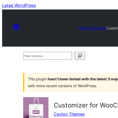
Lataa WordPress
Plugin Directory
Custo
Hae
lisäosia
This plugin
hasn’t been tested with the latest 3 ma
with more recent versions of WordPress.
Customizer for Woo
Ceylon Themes