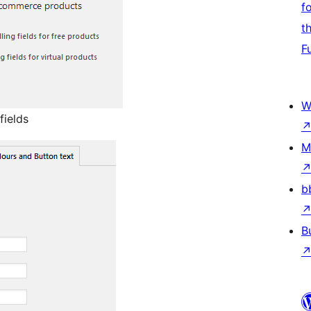
f
t
F
W
fields
M
b
B