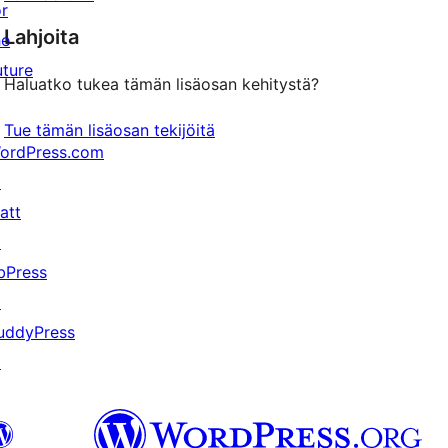
or
Lahjoita
he
uture
Haluatko tukea tämän lisäosan kehitystä?
Tue tämän lisäosan tekijöitä
ordPress.com
↗
att
↗
bPress
↗
uddyPress
↗