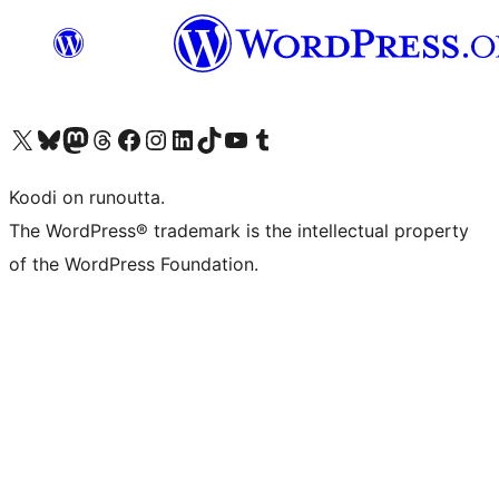
Visit our X (formerly Twitter) account
Visit our Bluesky account
Visit our Mastodon account
Visit our Threads account
Visit our Facebook page
Visit our Instagram account
Visit our LinkedIn account
Visit our TikTok account
Näytä YouTube-kanava
Visit our Tumblr account
Koodi on runoutta.
The WordPress® trademark is the intellectual property
of the WordPress Foundation.