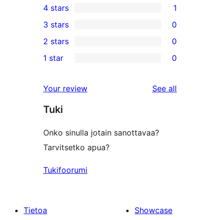
4 stars
1
5-
1
3 stars
0
star
4-
0
2 stars
0
reviews
star
3-
0
1 star
0
review
star
2-
0
reviews
star
1-
reviews
Your review
See all
reviews
star
Tuki
reviews
Onko sinulla jotain sanottavaa?
Tarvitsetko apua?
Tukifoorumi
Tietoa
Showcase