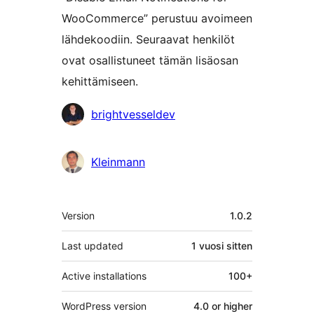
WooCommerce” perustuu avoimeen
lähdekoodiin. Seuraavat henkilöt
ovat osallistuneet tämän lisäosan
kehittämiseen.
Avustajat
brightvesseldev
Kleinmann
Metatiedot
Version
1.0.2
Last updated
1 vuosi
sitten
Active installations
100+
WordPress version
4.0 or higher