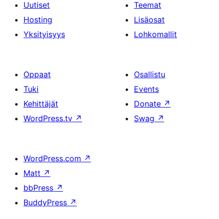
Uutiset
Teemat
Hosting
Lisäosat
Yksityisyys
Lohkomallit
Oppaat
Osallistu
Tuki
Events
Kehittäjät
Donate
↗
WordPress.tv
↗
Swag
↗
WordPress.com
↗
Matt
↗
bbPress
↗
BuddyPress
↗