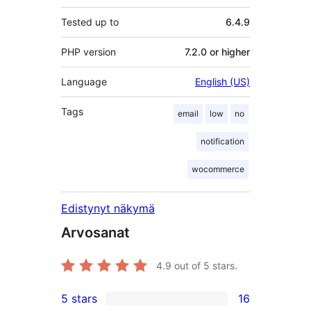
Tested up to
6.4.9
PHP version
7.2.0 or higher
Language
English (US)
Tags
email
low
no
notification
wocommerce
Edistynyt näkymä
Arvosanat
4.9
out of 5 stars.
5 stars
16
16