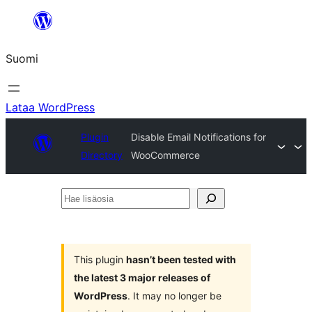
Siirry
sisältöön
Suomi
Lataa WordPress
Plugin
Disable Email Notifications for
Directory
WooCommerce
Hae
lisäosia
This plugin
hasn’t been tested with
the latest 3 major releases of
WordPress
. It may no longer be