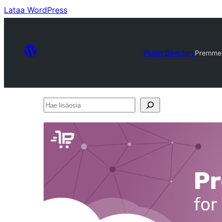
Lataa WordPress
Plugin Directory
Premme
Hae
lisäosia