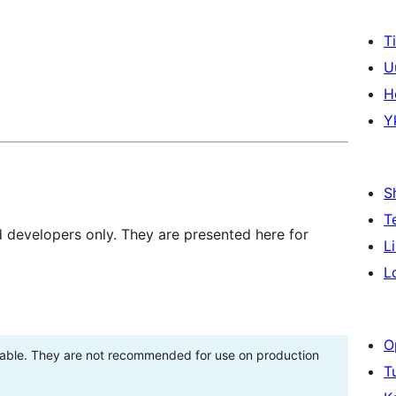
T
U
H
Y
S
T
d developers only. They are presented here for
L
L
O
stable. They are not recommended for use on production
T