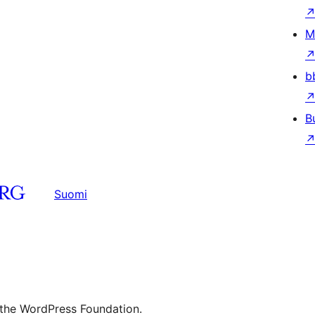
M
b
B
Suomi
 the WordPress Foundation.