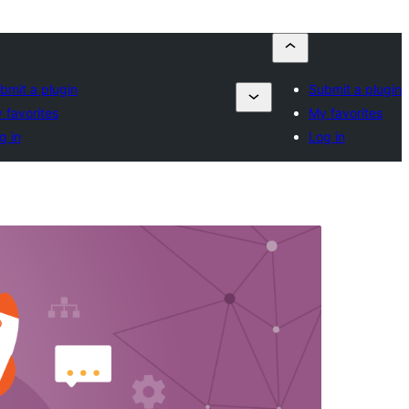
bmit a plugin
Submit a plugin
 favorites
My favorites
g in
Log in