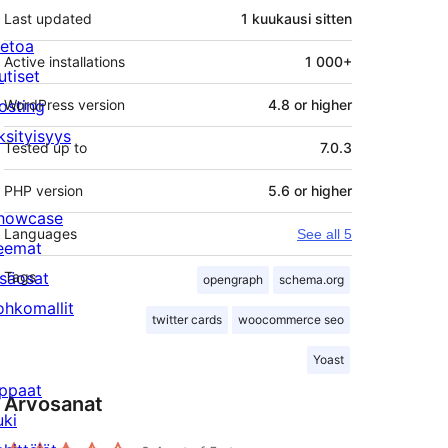
Last updated
1 kuukausi
sitten
ietoa
Active installations
1 000+
utiset
osting
WordPress version
4.8 or higher
ksityisyys
Tested up to
7.0.3
PHP version
5.6 or higher
howcase
Languages
See all 5
eemat
isäosat
Tags
opengraph
schema.org
ohkomallit
twitter cards
woocommerce seo
Yoast
ppaat
Arvosanat
uki