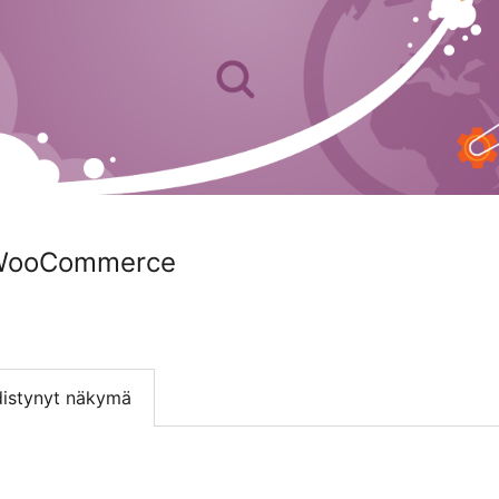
 WooCommerce
istynyt näkymä