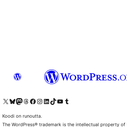
Visit our X (formerly Twitter) account
Visit our Bluesky account
Visit our Mastodon account
Visit our Threads account
Visit our Facebook page
Visit our Instagram account
Visit our LinkedIn account
Visit our TikTok account
Näytä YouTube-kanava
Visit our Tumblr account
Koodi on runoutta.
The WordPress® trademark is the intellectual property of