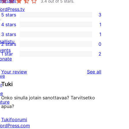
ehittäjät
3.4
out of 5 stars.
ordPress.tv
5 stars
3
↗
3
4 stars
1
5-
1
3 stars
1
star
4-
1
sallistu
2 stars
0
reviews
star
3-
0
vents
1 star
2
review
star
2-
2
onate
review
star
1-
↗
reviews
Your review
See all
reviews
star
ive
Tuki
reviews
or
he
Onko sinulla jotain sanottavaa? Tarvitsetko
uture
apua?
Tukifoorumi
ordPress.com