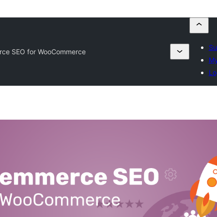
Su
rce SEO for WooCommerce
My
Lo