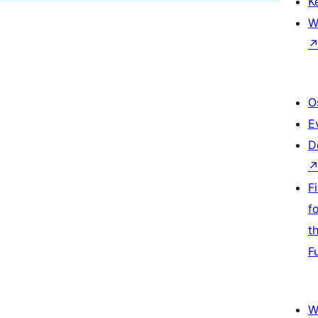
K
W
O
E
D
F
f
t
F
W