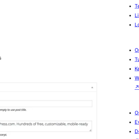
T
L
L
O
s
T
K
W
O
E
D