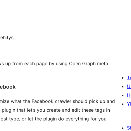
ehitys
cks up from each page by using Open Graph meta
T
U
cebook
H
mize what the Facebook crawler should pick up and
Y
plugin that let’s you create and edit these tags in
t type, or let the plugin do everything for you
S