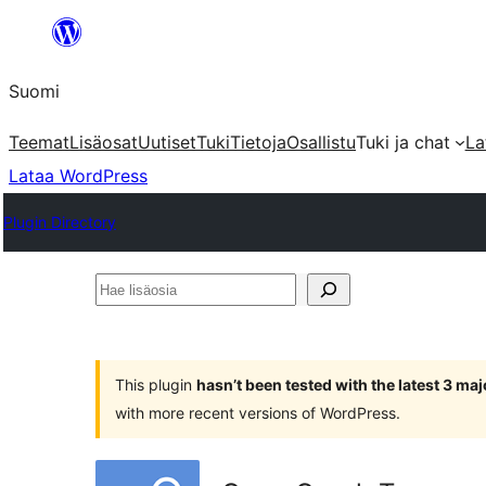
Siirry
sisältöön
Suomi
Teemat
Lisäosat
Uutiset
Tuki
Tietoja
Osallistu
Tuki ja chat
La
Lataa WordPress
Plugin Directory
Hae
lisäosia
This plugin
hasn’t been tested with the latest 3 ma
with more recent versions of WordPress.