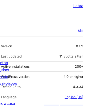
Lataa
Tuki
Metatiedot
Version
0.1.2
Last updated
11 vuotta
sitten
ietoa
Active installations
200+
utiset
osting
WordPress version
4.0 or higher
ksityisyys
Tested up to
4.3.34
Language
English (US)
howcase