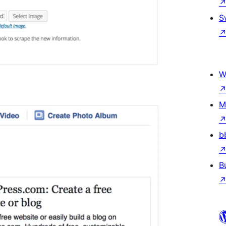
S
W
M
b
B