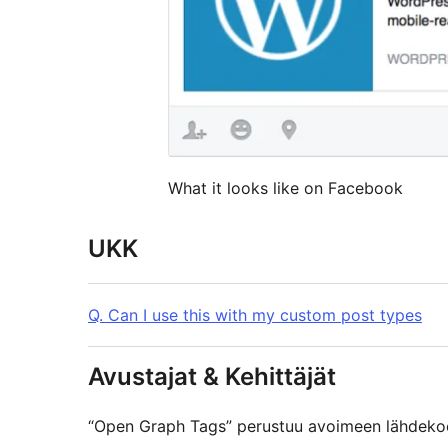
What it looks like on Facebook
UKK
Q. Can I use this with my custom post types
Avustajat & Kehittäjät
“Open Graph Tags” perustuu avoimeen lähdekood