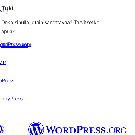
↗
Tuki
reviews
wag
↗
Onko sinulla jotain sanottavaa? Tarvitsetko
apua?
ordPress.com
Tukifoorumi
↗
att
↗
bPress
↗
uddyPress
↗