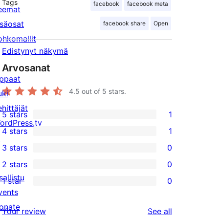
Tags
facebook
facebook meta
eemat
isäosat
facebook share
Open
ohkomallit
Edistynyt näkymä
Arvosanat
ppaat
4.5
out of 5 stars.
uki
ehittäjät
5 stars
1
1
ordPress.tv
4 stars
1
5-
↗
1
3 stars
0
star
4-
0
2 stars
0
review
star
3-
0
sallistu
1 star
0
review
star
2-
0
vents
reviews
star
1-
onate
reviews
Your review
See all
reviews
star