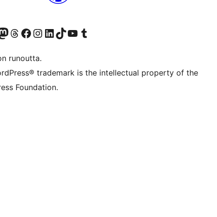
Twitter) account
r Bluesky account
sit our Mastodon account
Visit our Threads account
Visit our Facebook page
Visit our Instagram account
Visit our LinkedIn account
Visit our TikTok account
Näytä YouTube-kanava
Visit our Tumblr account
on runoutta.
rdPress® trademark is the intellectual property of the
ess Foundation.