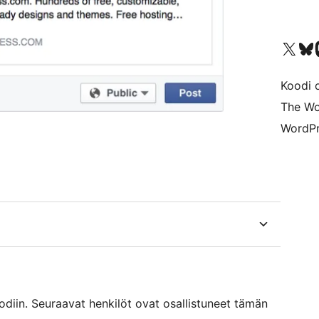
Visit our X (formerly 
Visit ou
Vi
Koodi 
The Wo
WordPr
iin. Seuraavat henkilöt ovat osallistuneet tämän