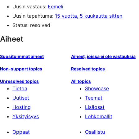
Uusin vastaus:
Eemeli
Uusin tapahtuma:
15 vuotta, 5 kuukautta sitten
Status: resolved
Aiheet
Suosituimmat aiheet
Aiheet, joissa ei ole vastauksia
Non-support topics
Resolved topics
Unresolved topics
All topics
Tietoa
Showcase
Uutiset
Teemat
Hosting
Lisäosat
Yksityisyys
Lohkomallit
Oppaat
Osallistu