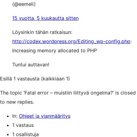
(@eemeli)
15 vuotta, 5 kuukautta sitten
Löysinkin tähän ratkaisun:
http://codex.wordpress.org/Editing_wp-config.php
:
Increasing memory allocated to PHP
Tuntui auttavan!
Esillä 1 vastausta (kaikkiaan 1)
The topic ‘Fatal error – muistiin liittyvä ongelma?’ is closed
to new replies.
In:
Ohjeet ja vianmääritys
1 vastaus
1 osallistuja