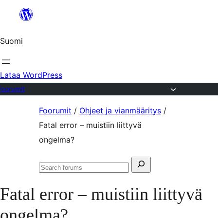
Siirry
sisältöön
Suomi
Lataa WordPress
Foorumit
Skip
Foorumit
/
Ohjeet ja vianmääritys
/
to
Fatal error – muistiin liittyvä
content
ongelma?
Search
Search
for:
forums
Fatal error – muistiin liittyvä
ongelma?