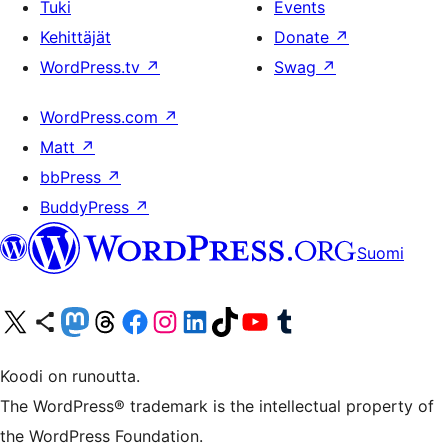
Tuki
Events
Kehittäjät
Donate
↗
WordPress.tv
↗
Swag
↗
WordPress.com
↗
Matt
↗
bbPress
↗
BuddyPress
↗
Suomi
Visit our X (formerly Twitter) account
Visit our Bluesky account
Visit our Mastodon account
Visit our Threads account
Visit our Facebook page
Visit our Instagram account
Visit our LinkedIn account
Visit our TikTok account
Näytä YouTube-kanava
Visit our Tumblr account
Koodi on runoutta.
The WordPress® trademark is the intellectual property of
the WordPress Foundation.