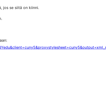
os se siitä on kiinni.
m.
aan:
UNYedu&client=cuny5&proxystylesheet=cuny5&output=xml_