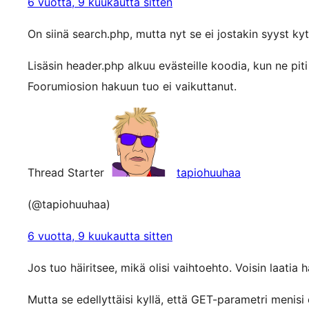
6 vuotta, 9 kuukautta sitten
On siinä search.php, mutta nyt se ei jostakin syyst ky
Lisäsin header.php alkuu evästeille koodia, kun ne pit
Foorumiosion hakuun tuo ei vaikuttanut.
Thread Starter
tapiohuuhaa
(@tapiohuuhaa)
6 vuotta, 9 kuukautta sitten
Jos tuo häiritsee, mikä olisi vaihtoehto. Voisin laatia h
Mutta se edellyttäisi kyllä, että GET-parametri menisi e