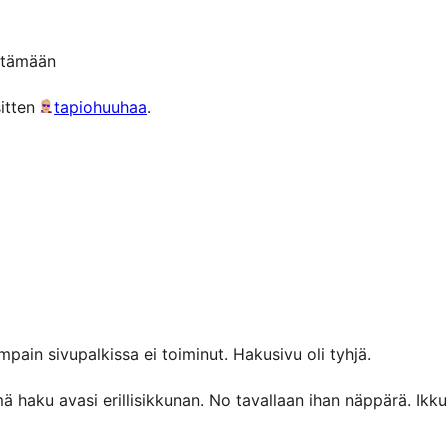
ittämään
sitten
tapiohuuhaa
.
pain sivupalkissa ei toiminut. Hakusivu oli tyhjä.
mä haku avasi erillisikkunan. No tavallaan ihan näppärä. Ik