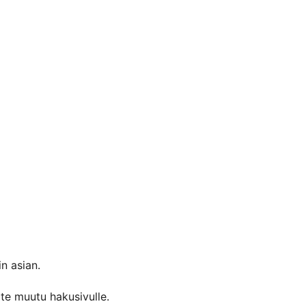
in asian.
oite muutu hakusivulle.