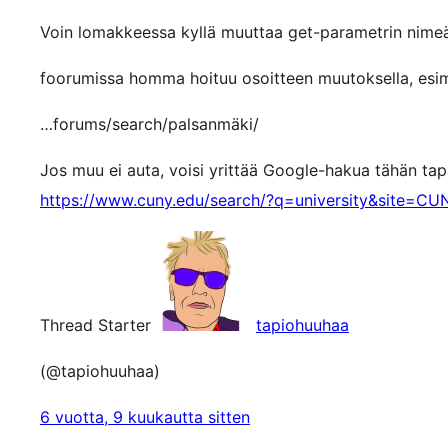
Voin lomakkeessa kyllä muuttaa get-parametrin nimeä, j
foorumissa homma hoituu osoitteen muutoksella, esi
…forums/search/palsanmäki/
Jos muu ei auta, voisi yrittää Google-hakua tähän tap
https://www.cuny.edu/search/?q=university&site=C
Thread Starter
tapiohuuhaa
(@tapiohuuhaa)
6 vuotta, 9 kuukautta sitten