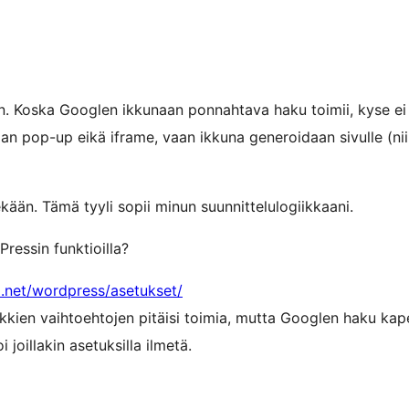
on. Koska Googlen ikkunaan ponnahtava haku toimii, kyse ei 
ajan pop-up eikä iframe, vaan ikkuna generoidaan sivulle (n
ekään. Tämä tyyli sopii minun suunnittelulogiikkaani.
ressin funktioilla?
i.net/wordpress/asetukset/
kkien vaihtoehtojen pitäisi toimia, mutta Googlen haku kap
joillakin asetuksilla ilmetä.