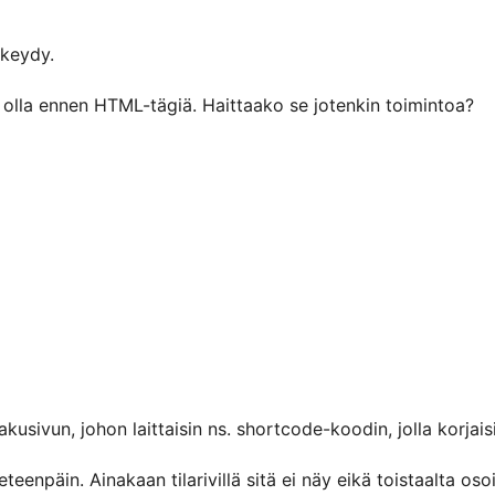
tkeydy.
i olla ennen HTML-tägiä. Haittaako se jotenkin toimintoa?
akusivun, johon laittaisin ns. shortcode-koodin, jolla korjais
teenpäin. Ainakaan tilarivillä sitä ei näy eikä toistaalta os