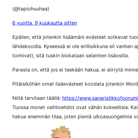
(@tapiohuuhaa)
6 vuotta, 9 kuukautta sitten
Epäilen, että jotenkin lisäämäni evästeet sotkevat tu
lähdekoodia. Kyseessä ei ole erillisikkuna eli vanhan 
toimivat), sitä tuskin blokataan selainten lisäosilla.
Parasta on, että jos ei teekään hakua, ei siirrytä minn
Pitäisiköhän omat lisäevästeet koodata jotenkin WordP
Niitä tarvitaan täällä:
https://www.sanaristikkofoorum
Tuossa monet vaihtoehdot ovat vähän kokeellisia. Kai
hakua enemmän tilaa, joten pieniä ulkoasuongelmia voi 