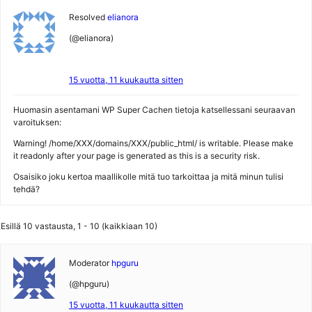
Resolved
elianora
(@elianora)
15 vuotta, 11 kuukautta sitten
Huomasin asentamani WP Super Cachen tietoja katsellessani seuraavan
varoituksen:
Warning! /home/XXX/domains/XXX/public_html/ is writable. Please make
it readonly after your page is generated as this is a security risk.
Osaisiko joku kertoa maallikolle mitä tuo tarkoittaa ja mitä minun tulisi
tehdä?
Esillä 10 vastausta, 1 - 10 (kaikkiaan 10)
Moderator
hpguru
(@hpguru)
15 vuotta, 11 kuukautta sitten