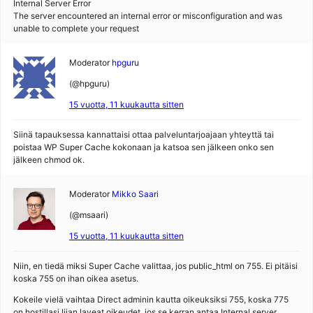
Internal Server Error
The server encountered an internal error or misconfiguration and was
unable to complete your request
Moderator
hpguru
(@hpguru)
15 vuotta, 11 kuukautta sitten
Siinä tapauksessa kannattaisi ottaa palveluntarjoajaan yhteyttä tai
poistaa WP Super Cache kokonaan ja katsoa sen jälkeen onko sen
jälkeen chmod ok.
Moderator
Mikko Saari
(@msaari)
15 vuotta, 11 kuukautta sitten
Niin, en tiedä miksi Super Cache valittaa, jos public_html on 755. Ei pitäisi
koska 755 on ihan oikea asetus.
Kokeile vielä vaihtaa Direct adminin kautta oikeuksiksi 755, koska 775
on hostillasi liian laveat oikeudet, jos se kerran antaa Internal server