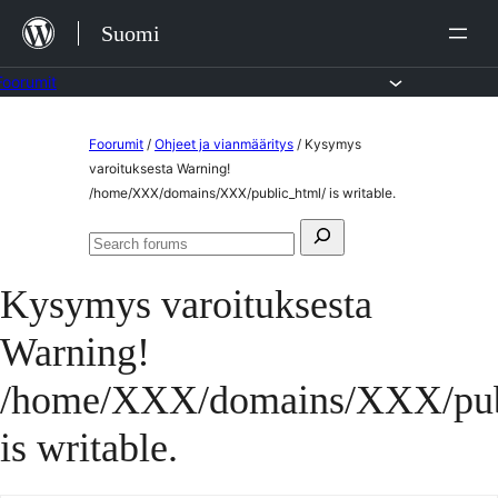
Siirry
Suomi
sisältöön
Foorumit
Skip
Foorumit
/
Ohjeet ja vianmääritys
/
Kysymys
to
varoituksesta Warning!
/home/XXX/domains/XXX/public_html/ is writable.
content
Search
Search
for:
forums
Kysymys varoituksesta
Warning!
/home/XXX/domains/XXX/pub
is writable.