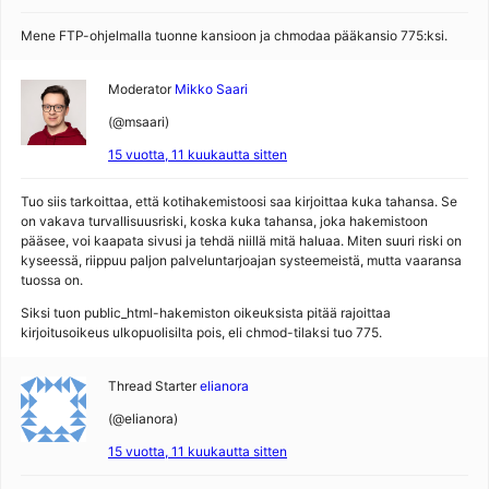
Mene FTP-ohjelmalla tuonne kansioon ja chmodaa pääkansio 775:ksi.
Moderator
Mikko Saari
(@msaari)
15 vuotta, 11 kuukautta sitten
Tuo siis tarkoittaa, että kotihakemistoosi saa kirjoittaa kuka tahansa. Se
on vakava turvallisuusriski, koska kuka tahansa, joka hakemistoon
pääsee, voi kaapata sivusi ja tehdä niillä mitä haluaa. Miten suuri riski on
kyseessä, riippuu paljon palveluntarjoajan systeemeistä, mutta vaaransa
tuossa on.
Siksi tuon public_html-hakemiston oikeuksista pitää rajoittaa
kirjoitusoikeus ulkopuolisilta pois, eli chmod-tilaksi tuo 775.
Thread Starter
elianora
(@elianora)
15 vuotta, 11 kuukautta sitten