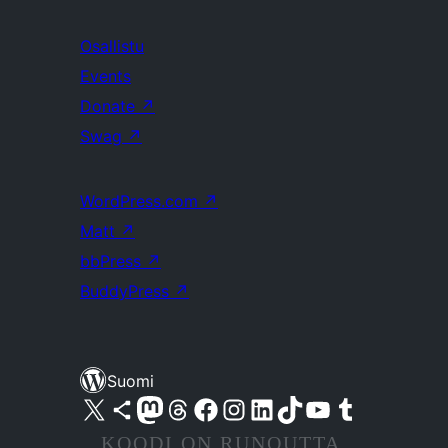
Osallistu
Events
Donate
↗
Swag
↗
WordPress.com
↗
Matt
↗
bbPress
↗
BuddyPress
↗
Suomi
Visit our X (formerly Twitter) account
Visit our Bluesky account
Visit our Mastodon account
Visit our Threads account
Visit our Facebook page
Visit our Instagram account
Visit our LinkedIn account
Visit our TikTok account
Näytä YouTube-kanava
Visit our Tumblr account
KOODI ON RUNOUTTA.