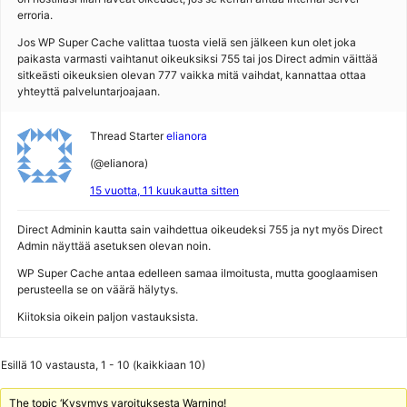
erroria.
Jos WP Super Cache valittaa tuosta vielä sen jälkeen kun olet joka
paikasta varmasti vaihtanut oikeuksiksi 755 tai jos Direct admin väittää
sitkeästi oikeuksien olevan 777 vaikka mitä vaihdat, kannattaa ottaa
yhteyttä palveluntarjoajaan.
Thread Starter
elianora
(@elianora)
15 vuotta, 11 kuukautta sitten
Direct Adminin kautta sain vaihdettua oikeudeksi 755 ja nyt myös Direct
Admin näyttää asetuksen olevan noin.
WP Super Cache antaa edelleen samaa ilmoitusta, mutta googlaamisen
perusteella se on väärä hälytys.
Kiitoksia oikein paljon vastauksista.
Esillä 10 vastausta, 1 - 10 (kaikkiaan 10)
The topic ‘Kysymys varoituksesta Warning!