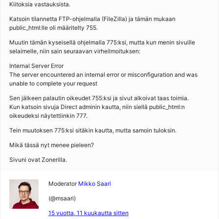
Kiitoksia vastauksista.
Katsoin tilannetta FTP-ohjelmalla (FileZilla) ja tämän mukaan
public_html:lle oli määritelty 755.
Muutin tämän kyseisellä ohjelmalla 775:ksi, mutta kun menin sivuille
selaimelle, niin sain seuraavan virheilmoituksen:
Internal Server Error
The server encountered an internal error or misconfiguration and was
unable to complete your request
Sen jälkeen palautin oikeudet 755:ksi ja sivut alkoivat taas toimia.
Kun katsoin sivuja Direct adminin kautta, niin siellä public_html:n
oikeudeksi näytettiinkin 777.
Tein muutoksen 775:ksi sitäkin kautta, mutta samoin tuloksin.
Mikä tässä nyt menee pieleen?
Sivuni ovat Zonerilla.
Moderator
Mikko Saari
(@msaari)
15 vuotta, 11 kuukautta sitten