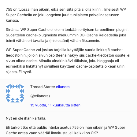
755 on tuossa ihan oikein, eikä sen siitä pitäisi olla kiinni. Ilmeisesti WP
Super Cachella on joku ongelma juuri tuollaisten palvelinasetusten
kanssa.
Sinänsä WP Super Cache ei ole mitenkään erityisen tarpeellinen plugini.
Suosittelen cache-plugineista mieluummin DB-Cache Reloadedia joka
toimii vähän eri tavalla ja (mielestäni) vähän fiksummin.
WP Super Cache voi joskus tarjoilla käyttäjille suoria linkkejä cache-
tiedostoihin, jolloin sivun osoitteena näkyy siis cache-tiedoston osoite, ei
sivun oikea osoite. Minulla ainakin kävi tällaista, joku bloggaaja oli
esimerkiksi linkittänyt sivuilleni käyttäen cache-osoitetta oikean urlin
sijasta. Ei hyvä.
Thread Starter
elianora
(@elianora)
15 vuotta, 11 kuukautta sitten
Nyt en ole ihan kartalla.
Eli tarkoititko että public_html:n asetus 755 on ihan oikein ja WP Super
Cache antaa vaan väärää ilmoitusta, eli kaikki on OK?