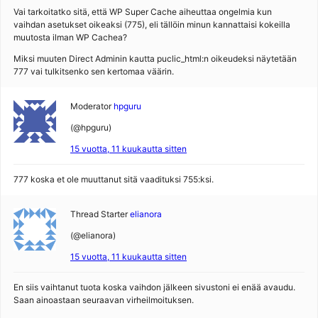
Vai tarkoitatko sitä, että WP Super Cache aiheuttaa ongelmia kun
vaihdan asetukset oikeaksi (775), eli tällöin minun kannattaisi kokeilla
muutosta ilman WP Cachea?
Miksi muuten Direct Adminin kautta puclic_html:n oikeudeksi näytetään
777 vai tulkitsenko sen kertomaa väärin.
Moderator
hpguru
(@hpguru)
15 vuotta, 11 kuukautta sitten
777 koska et ole muuttanut sitä vaadituksi 755:ksi.
Thread Starter
elianora
(@elianora)
15 vuotta, 11 kuukautta sitten
En siis vaihtanut tuota koska vaihdon jälkeen sivustoni ei enää avaudu.
Saan ainoastaan seuraavan virheilmoituksen.