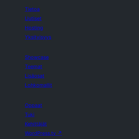
Tietoa
Uutiset
Hosting
Yksityisyys
Showcase
Teemat
Lisäosat
Lohkomallit
Oppaat
Tuki
Kehittäjät
WordPress.tv
↗