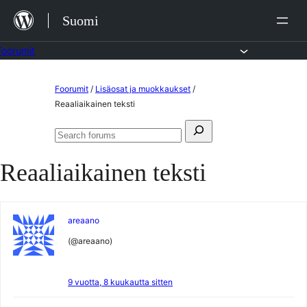
Siirry
Suomi
sisältöön
Foorumit
Skip
Foorumit
/
Lisäosat ja muokkaukset
/
to
Reaaliaikainen teksti
content
Search
Search
for:
forums
Reaaliaikainen teksti
areaano
(@areaano)
9 vuotta, 8 kuukautta sitten