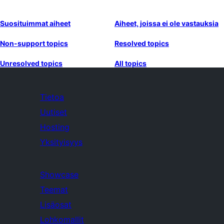
Suosituimmat aiheet
Aiheet, joissa ei ole vastauksia
Non-support topics
Resolved topics
Unresolved topics
All topics
Tietoa
Uutiset
Hosting
Yksityisyys
Showcase
Teemat
Lisäosat
Lohkomallit