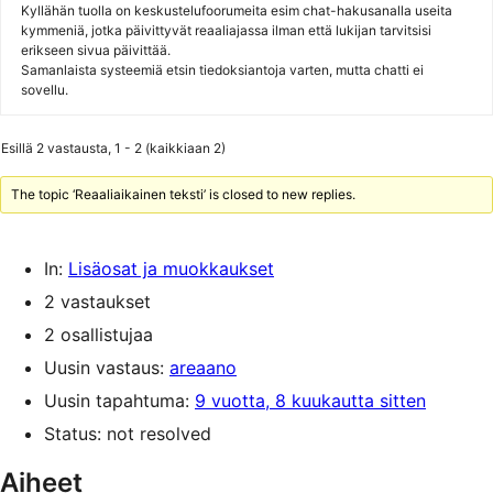
Kyllähän tuolla on keskustelufoorumeita esim chat-hakusanalla useita
kymmeniä, jotka päivittyvät reaaliajassa ilman että lukijan tarvitsisi
erikseen sivua päivittää.
Samanlaista systeemiä etsin tiedoksiantoja varten, mutta chatti ei
sovellu.
Esillä 2 vastausta, 1 - 2 (kaikkiaan 2)
The topic ‘Reaaliaikainen teksti’ is closed to new replies.
In:
Lisäosat ja muokkaukset
2 vastaukset
2 osallistujaa
Uusin vastaus:
areaano
Uusin tapahtuma:
9 vuotta, 8 kuukautta sitten
Status: not resolved
Aiheet