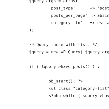
	$query_args = array(

		'post_type'      => 'post',

		'posts_per_page' => absint( $number ),

		'category__in'   => esc_attr( $category )

	);

	/* Query these with list. */

	$query = new WP_Query( $query_args );

	if ( $query->have_posts() ) :

		ob_start(); ?>

		<ul class="category-list">

		<?php while ( $query->have_posts() ) : $query->the_post(); ?>
