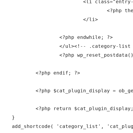
			<li class="entry-title">

				<?php the_title( '<a href="' . esc_url( get_permalink() ) . '" rel="bookmark" itemprop="url">', '</a>' ); ?>

			</li>

		<?php endwhile; ?>

		</ul><!-- .category-list -->

		<?php wp_reset_postdata(); // Reset query. ?>

	<?php endif; ?>

	<?php $cat_plugin_display = ob_get_clean(); ?>

	<?php return $cat_plugin_display;

}

add_shortcode( 'category_list', 'cat_plu