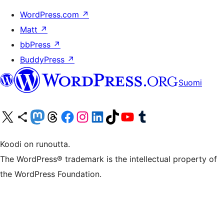
WordPress.com
↗
Matt
↗
bbPress
↗
BuddyPress
↗
Suomi
Visit our X (formerly Twitter) account
Visit our Bluesky account
Visit our Mastodon account
Visit our Threads account
Visit our Facebook page
Visit our Instagram account
Visit our LinkedIn account
Visit our TikTok account
Näytä YouTube-kanava
Visit our Tumblr account
Koodi on runoutta.
The WordPress® trademark is the intellectual property of
the WordPress Foundation.