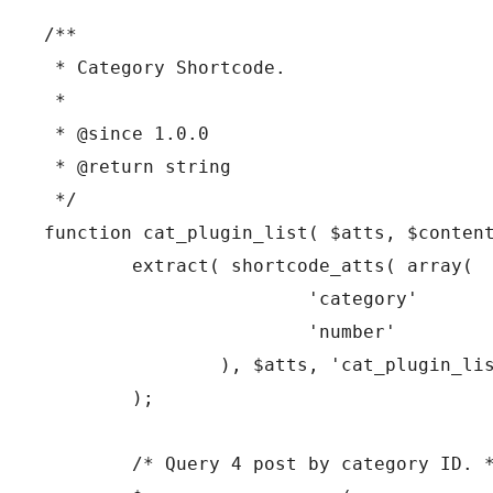
/**

 * Category Shortcode.

 *

 * @since 1.0.0

 * @return string

 */

function cat_plugin_list( $atts, $content
	extract( shortcode_atts( array(

			'category'        => '',

			'number'          => 4,

		), $atts, 'cat_plugin_list' )

	);

	/* Query 4 post by category ID. */
