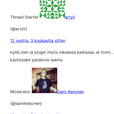
Thread Starter
artzii
(@artzii)
12 vuotta, 3 kuukautta sitten
kyllä olen ja plugin myös oikeassa paikassa. ei toimi…
käytössäni parabola teema
Moderator
Sami Keijonen
(@samikeijonen)