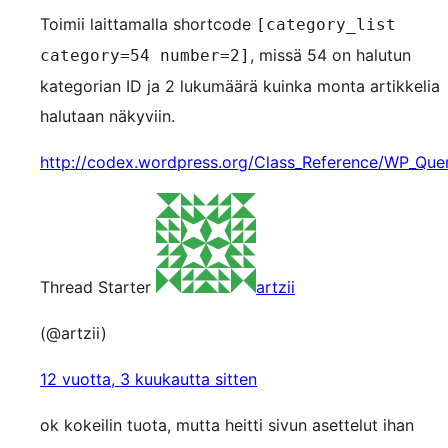
Toimii laittamalla shortcode
[category_list
, missä 54 on halutun
category=54 number=2]
kategorian ID ja 2 lukumäärä kuinka monta artikkelia
halutaan näkyviin.
http://codex.wordpress.org/Class_Reference/WP_Qu
Thread Starter
artzii
(@artzii)
12 vuotta, 3 kuukautta sitten
ok kokeilin tuota, mutta heitti sivun asettelut ihan