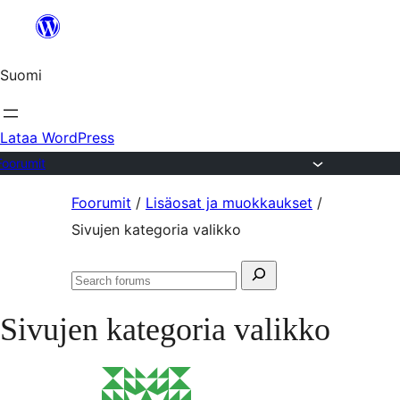
Siirry
sisältöön
Suomi
Lataa WordPress
Foorumit
Skip
Foorumit
/
Lisäosat ja muokkaukset
/
to
Sivujen kategoria valikko
content
Search
Search
for:
forums
Sivujen kategoria valikko