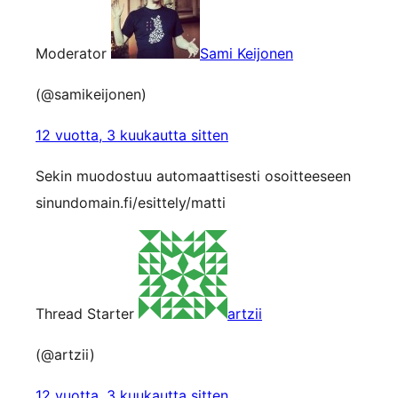
Moderator
Sami Keijonen
(@samikeijonen)
12 vuotta, 3 kuukautta sitten
Sekin muodostuu automaattisesti osoitteeseen
sinundomain.fi/esittely/matti
Thread Starter
artzii
(@artzii)
12 vuotta, 3 kuukautta sitten