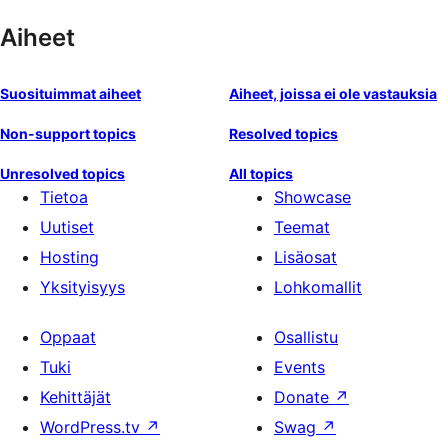
Aiheet
Suosituimmat aiheet
Aiheet, joissa ei ole vastauksia
Non-support topics
Resolved topics
Unresolved topics
All topics
Tietoa
Showcase
Uutiset
Teemat
Hosting
Lisäosat
Yksityisyys
Lohkomallit
Oppaat
Osallistu
Tuki
Events
Kehittäjät
Donate
↗
WordPress.tv
↗
Swag
↗