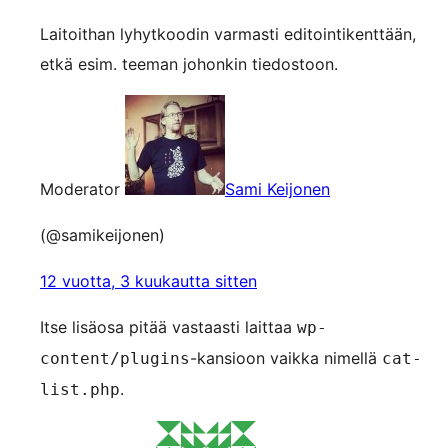
Laitoithan lyhytkoodin varmasti editointikenttään,
etkä esim. teeman johonkin tiedostoon.
Moderator
Sami Keijonen
(@samikeijonen)
12 vuotta, 3 kuukautta sitten
Itse lisäosa pitää vastaasti laittaa
wp-
-kansioon vaikka nimellä
content/plugins
cat-
.
list.php