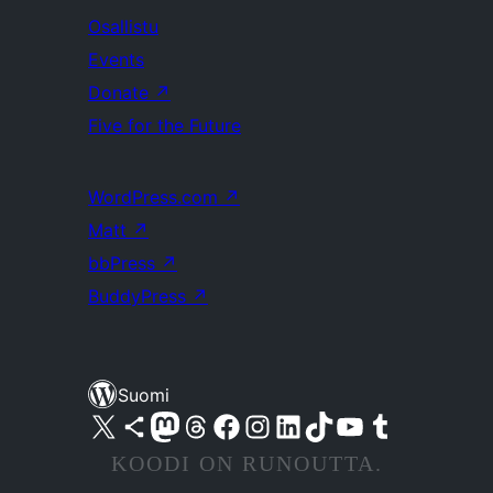
Osallistu
Events
Donate
↗
Five for the Future
WordPress.com
↗
Matt
↗
bbPress
↗
BuddyPress
↗
Suomi
Visit our X (formerly Twitter) account
Visit our Bluesky account
Visit our Mastodon account
Visit our Threads account
Visit our Facebook page
Visit our Instagram account
Visit our LinkedIn account
Visit our TikTok account
Näytä YouTube-kanava
Visit our Tumblr account
KOODI ON RUNOUTTA.