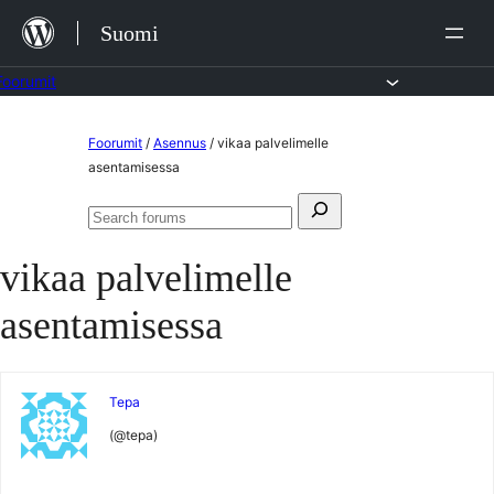
Siirry
Suomi
sisältöön
Foorumit
Skip
Foorumit
/
Asennus
/
vikaa palvelimelle
to
asentamisessa
content
Search
Search
for:
forums
vikaa palvelimelle
asentamisessa
Tepa
(@tepa)