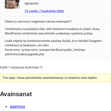
(@mandrl)
13 vuotta, 7 kuukautta sitten
Oletko jo selvinnyt ongelman kanssa eteenpäin?
Virheilmoitus kuulostaisi siltä, että tiedoston koodissa on jotain vikaa.
WordPressin siirtäminen palvelimelle uudestaan saattaisi auttaa.
Lisää ohjeita tai kohtalotovereita saattaa löytää, kun heittää Googleen
virheilmon ja tiedoston, siis näin:
Parse error: syntax error, unexpected $end public_html/wp-
admin/includes/upgrade.php
Esillä 1 vastausta (kaikkiaan 1)
The topic ‘vikaa palvelimelle asentamisessa’ is closed to new replies.
Avainsanat
asennus