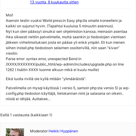
13 vuotta, 8 kuukautta sitten
Moi!
Asensin testin vuoksi World press:in Easy php:lla omalle koneelleni ja
kaikki on sujunut hyvin. (Tapahtui kuuluisa 5 minuutin asennus).
Nyt kun olen päässyt sinuiksi sen ohjelmiston kanssa, meinasin asentaa
ihka oikeesti nettiin palvelimelle, mutta saankin jo tiedostojen viemisen
jälkeen virheilmoituksen josta en pääse yli enkä ympäri. Eli kun menen
siihen install.php tiedostoon selaimen osoiterivillä, niin saan ”kivan”
viestin:
Parse error: syntax error, unexpected $end in
/XXXX/XXXXXXX/public_html/wp-admin/includes/upgrade.php on line
1262 ( lisäilin XXXX tuonne alkuun mikä ei kuulu muille)
Eikä tuolla rivillä ole kyllä mitään ”ylimääräistä”.
Palvelimella on mysql käytössä ( versio 5, samoin php:sta versio 5) ja wp-
config.php tiedoston käyttäjä, tietokannan nimi ja salasana on oikein..
niistä ei rähjää. Auttakee…
Esillä 1 vastausta (kaikkiaan 1)
Moderator
Heikki Hyppänen