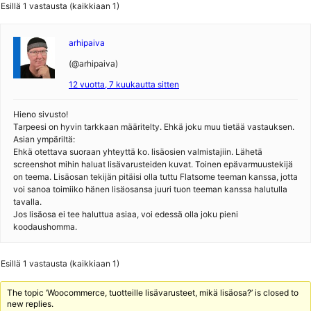
Esillä 1 vastausta (kaikkiaan 1)
arhipaiva
(@arhipaiva)
12 vuotta, 7 kuukautta sitten
Hieno sivusto!
Tarpeesi on hyvin tarkkaan määritelty. Ehkä joku muu tietää vastauksen.
Asian ympäriltä:
Ehkä otettava suoraan yhteyttä ko. lisäosien valmistajiin. Lähetä
screenshot mihin haluat lisävarusteiden kuvat. Toinen epävarmuustekijä
on teema. Lisäosan tekijän pitäisi olla tuttu Flatsome teeman kanssa, jotta
voi sanoa toimiiko hänen lisäosansa juuri tuon teeman kanssa halutulla
tavalla.
Jos lisäosa ei tee haluttua asiaa, voi edessä olla joku pieni
koodaushomma.
Esillä 1 vastausta (kaikkiaan 1)
The topic ‘Woocommerce, tuotteille lisävarusteet, mikä lisäosa?’ is closed to
new replies.