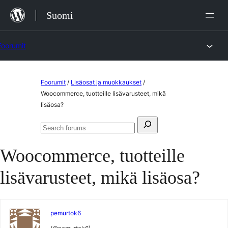
Siirry
Suomi
sisältöön
Foorumit
Skip
Foorumit
/
Lisäosat ja muokkaukset
/
to
Woocommerce, tuotteille lisävarusteet, mikä
lisäosa?
content
Search
Search
for:
forums
Woocommerce, tuotteille
lisävarusteet, mikä lisäosa?
pemurtok6