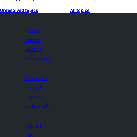
Unresolved topics
All topics
Tietoa
Uutiset
Hosting
Yksityisyys
Showcase
Teemat
Lisäosat
Lohkomallit
Oppaat
Tuki