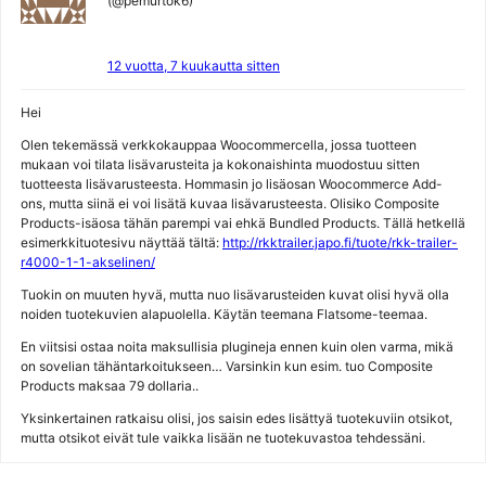
(@pemurtok6)
12 vuotta, 7 kuukautta sitten
Hei
Olen tekemässä verkkokauppaa Woocommercella, jossa tuotteen
mukaan voi tilata lisävarusteita ja kokonaishinta muodostuu sitten
tuotteesta lisävarusteesta. Hommasin jo lisäosan Woocommerce Add-
ons, mutta siinä ei voi lisätä kuvaa lisävarusteesta. Olisiko Composite
Products-isäosa tähän parempi vai ehkä Bundled Products. Tällä hetkellä
esimerkkituotesivu näyttää tältä:
http://rkktrailer.japo.fi/tuote/rkk-trailer-
r4000-1-1-akselinen/
Tuokin on muuten hyvä, mutta nuo lisävarusteiden kuvat olisi hyvä olla
noiden tuotekuvien alapuolella. Käytän teemana Flatsome-teemaa.
En viitsisi ostaa noita maksullisia plugineja ennen kuin olen varma, mikä
on sovelian tähäntarkoitukseen… Varsinkin kun esim. tuo Composite
Products maksaa 79 dollaria..
Yksinkertainen ratkaisu olisi, jos saisin edes lisättyä tuotekuviin otsikot,
mutta otsikot eivät tule vaikka lisään ne tuotekuvastoa tehdessäni.