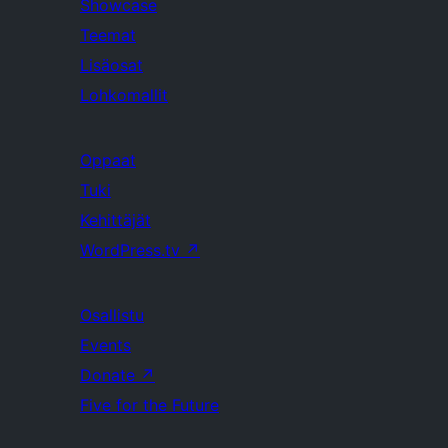
Showcase
Teemat
Lisäosat
Lohkomallit
Oppaat
Tuki
Kehittäjät
WordPress.tv
↗
Osallistu
Events
Donate
↗
Five for the Future