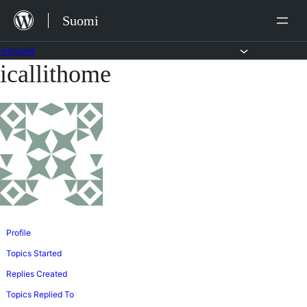
Siirry
Suomi
sisältöön
Foorumit
icallithome
Skip
to
content
Profile
Topics Started
Replies Created
Topics Replied To