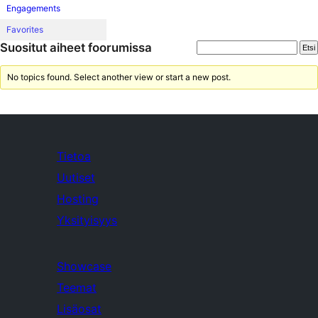
Engagements
Favorites
Suositut aiheet foorumissa
No topics found. Select another view or start a new post.
Tietoa
Uutiset
Hosting
Yksityisyys
Showcase
Teemat
Lisäosat