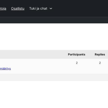
etoja
Osallistu
Tuki ja chat
Participants
Replies
2
2
nmääritys