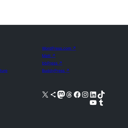
WordPress.com
↗
Matt
↗
bbPress
↗
uture
BuddyPress
↗
Visit our X (formerly Twitter) account
Visit our Bluesky account
Visit our Mastodon account
Visit our Threads account
Visit our Facebook page
Visit our Instagram account
Visit our LinkedIn account
Visit our TikTok account
Näytä YouTube-kanava
Visit our Tumblr account