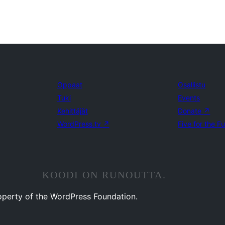
Oppaat
Osallistu
Tuki
Events
Kehittäjät
Donate
↗
WordPress.tv
↗
Five for the F
KOODI ON RUNOUTTA.
operty of the WordPress Foundation.