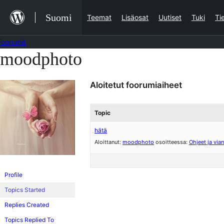
Siirry
Suomi
Teemat
Lisäosat
Uutiset
Tuki
Ti
sisältöön
Foorumit
moodphoto
Skip
to
Aloitetut foorumiaiheet
content
Topic
hätä
Aloittanut:
moodphoto
osoitteessa:
Ohjeet ja via
Profile
Topics Started
Replies Created
Topics Replied To