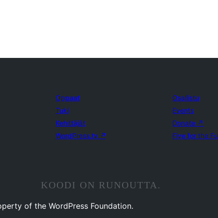
Oppaat
Osallistu
Tuki
Events
Kehittäjät
Donate
↗
WordPress.tv
↗
Five for the F
KOODI ON RUNOUTTA.
operty of the WordPress Foundation.