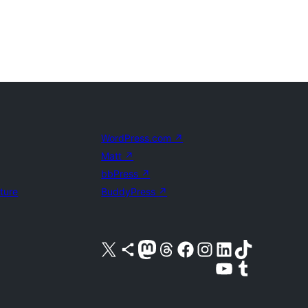
WordPress.com
↗
Matt
↗
bbPress
↗
uture
BuddyPress
↗
Visit our X (formerly Twitter) account
Visit our Bluesky account
Visit our Mastodon account
Visit our Threads account
Visit our Facebook page
Visit our Instagram account
Visit our LinkedIn account
Visit our TikTok account
Näytä YouTube-kanava
Visit our Tumblr account