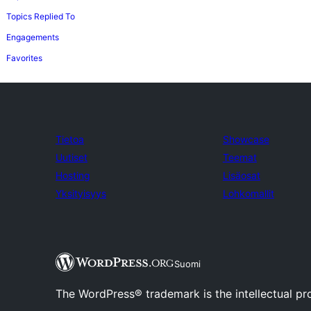
Topics Replied To
Engagements
Favorites
Tietoa
Showcase
Uutiset
Teemat
Hosting
Lisäosat
Yksityisyys
Lohkomallit
Suomi
The WordPress® trademark is the intellectual pr