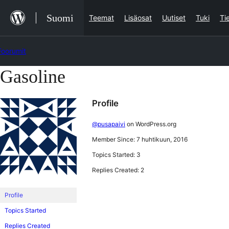
Siirry
Suomi
Teemat
Lisäosat
Uutiset
Tuki
Ti
sisältöön
Foorumit
Gasoline
Skip
to
Profile
content
@pusapaivi
on WordPress.org
Member Since: 7 huhtikuun, 2016
Topics Started: 3
Replies Created: 2
Profile
Topics Started
Replies Created