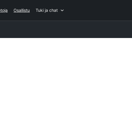
etoja
Osallistu
Tuki ja chat