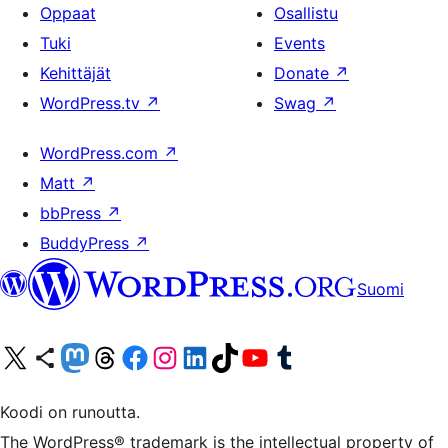
Oppaat
Osallistu
Tuki
Events
Kehittäjät
Donate
↗
WordPress.tv
↗
Swag
↗
WordPress.com
↗
Matt
↗
bbPress
↗
BuddyPress
↗
Suomi
Visit our X (formerly Twitter) account
Visit our Bluesky account
Visit our Mastodon account
Visit our Threads account
Visit our Facebook page
Visit our Instagram account
Visit our LinkedIn account
Visit our TikTok account
Näytä YouTube-kanava
Visit our Tumblr account
Koodi on runoutta.
The WordPress® trademark is the intellectual property of