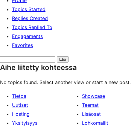
Profile
Topics Started
Replies Created
Topics Replied To
Engagements
Favorites
Etsi
Aihe liitetty kohteessa
aiheita:
No topics found. Select another view or start a new post.
Tietoa
Showcase
Uutiset
Teemat
Hosting
Lisäosat
Yksityisyys
Lohkomallit