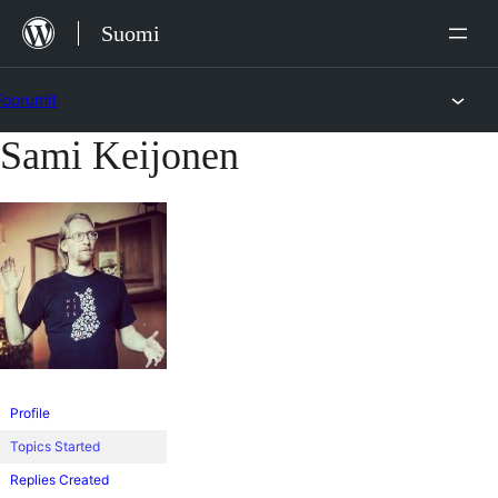
Siirry
Suomi
sisältöön
Foorumit
Sami Keijonen
Skip
to
content
Profile
Topics Started
Replies Created