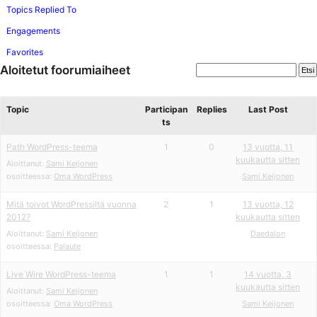
Topics Replied To
Engagements
Favorites
Aloitetut foorumiaiheet
Topic
Participan
Replies
Last Post
ts
Path WordPress-teema
1
0
13 vuotta, 11
kuukautta sitten
Aloittanut:
Sami Keijonen
osoitteessa:
Oma WordPress
Sami Keijonen
Mitä toivot WordPressiltä vuonna
2
1
13 vuotta, 12
2012?
kuukautta sitten
Aloittanut:
Sami Keijonen
Daedalon
osoitteessa:
Palaute
Live Wire WordPress-teema
1
1
14 vuotta, 3
kuukautta sitten
Aloittanut:
Sami Keijonen
osoitteessa:
Oma WordPress
Sami Keijonen