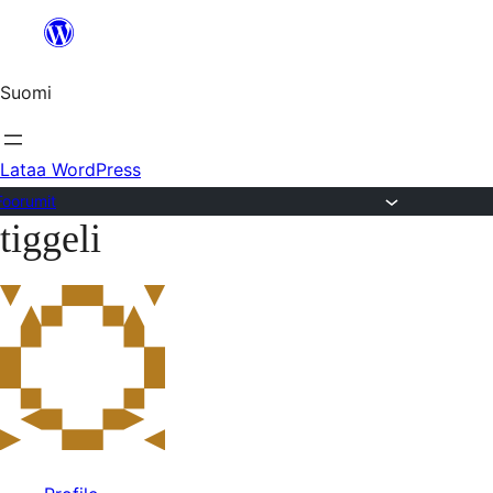
Siirry
sisältöön
Suomi
Lataa WordPress
Foorumit
tiggeli
Skip
to
content