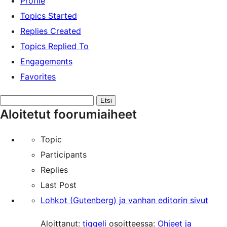
Profile
Topics Started
Replies Created
Topics Replied To
Engagements
Favorites
Etsi
Aloitetut foorumiaiheet
aiheita:
Topic
Participants
Replies
Last Post
Lohkot (Gutenberg) ja vanhan editorin sivut
Aloittanut:
tiggeli
osoitteessa:
Ohjeet ja