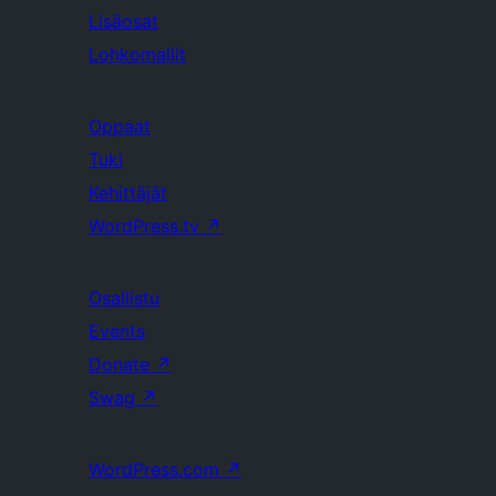
Lisäosat
Lohkomallit
Oppaat
Tuki
Kehittäjät
WordPress.tv
↗
Osallistu
Events
Donate
↗
Swag
↗
WordPress.com
↗