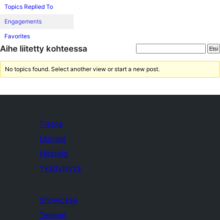
Topics Replied To
Engagements
Favorites
Aihe liitetty kohteessa
No topics found. Select another view or start a new post.
Tietoa
Uutiset
Hosting
Yksityisyys
Showcase
Teemat