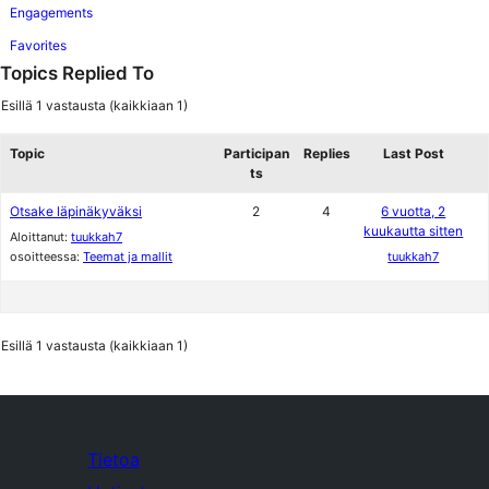
Engagements
Favorites
Topics Replied To
Esillä 1 vastausta (kaikkiaan 1)
Topic
Participan
Replies
Last Post
ts
Otsake läpinäkyväksi
2
4
6 vuotta, 2
kuukautta sitten
Aloittanut:
tuukkah7
osoitteessa:
Teemat ja mallit
tuukkah7
Esillä 1 vastausta (kaikkiaan 1)
Tietoa