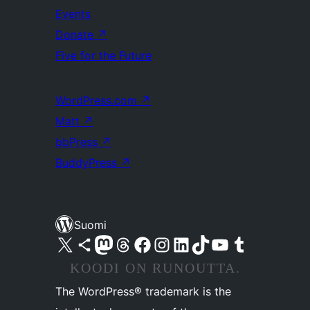
Events
Donate
↗
Five for the Future
WordPress.com
↗
Matt
↗
bbPress
↗
BuddyPress
↗
Suomi
Visit our X (formerly Twitter) account
Visit our Bluesky account
Visit our Mastodon account
Visit our Threads account
Visit our Facebook page
Visit our Instagram account
Visit our LinkedIn account
Visit our TikTok account
Näytä YouTube-kanava
Visit our Tumblr account
KOODI ON RUNOUTTA.
The WordPress® trademark is the