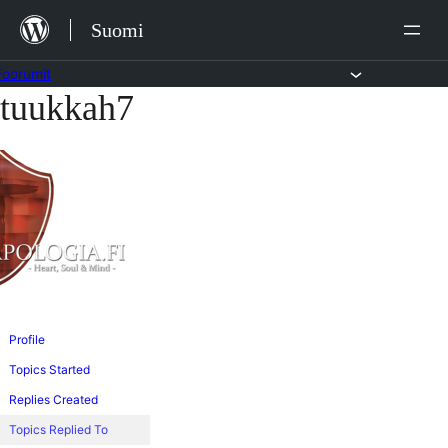
Siirry
Suomi
sisältöön
Foorumit
tuukkah7
Skip
to
content
Profile
Topics Started
Replies Created
Topics Replied To