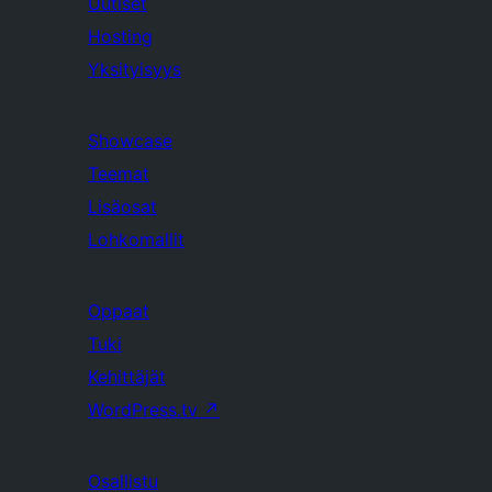
Uutiset
Hosting
Yksityisyys
Showcase
Teemat
Lisäosat
Lohkomallit
Oppaat
Tuki
Kehittäjät
WordPress.tv
↗
Osallistu