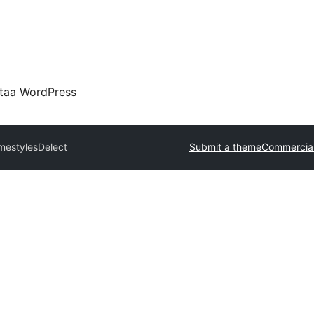
taa WordPress
emestyles
Delect
Submit a theme
Commercia