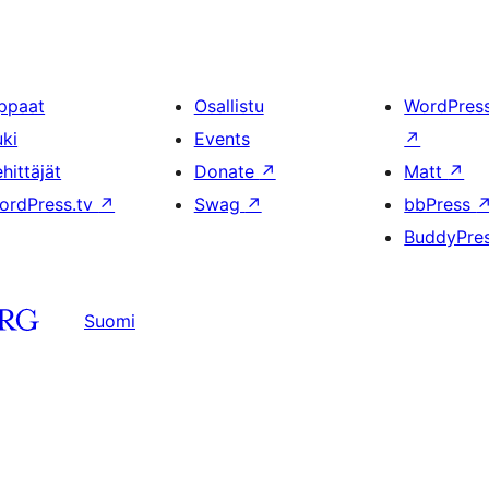
ppaat
Osallistu
WordPres
uki
Events
↗
hittäjät
Donate
↗
Matt
↗
ordPress.tv
↗
Swag
↗
bbPress
BuddyPre
Suomi