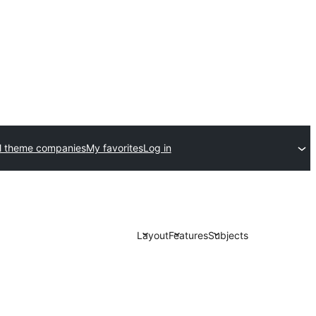
l theme companies
My favorites
Log in
Layout
Features
Subjects