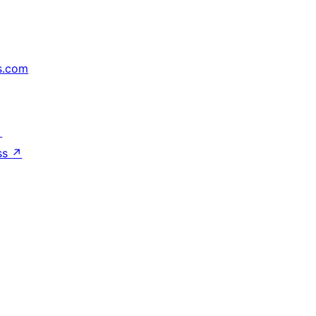
s.com
↗
ss
↗