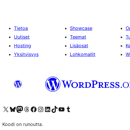
Tietoa
Showcase
O
Uutiset
Teemat
T
Hosting
Lisäosat
Ke
Yksityisyys
Lohkomallit
W
Visit our X (formerly Twitter) account
Visit our Bluesky account
Visit our Mastodon account
Visit our Threads account
Visit our Facebook page
Visit our Instagram account
Visit our LinkedIn account
Visit our TikTok account
Näytä YouTube-kanava
Visit our Tumblr account
Koodi on runoutta.