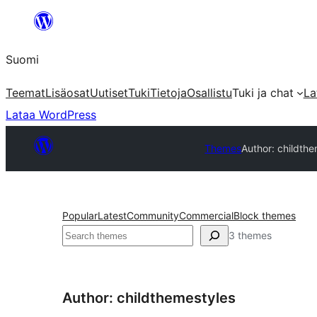
Siirry
sisältöön
Suomi
Teemat
Lisäosat
Uutiset
Tuki
Tietoja
Osallistu
Tuki ja chat
La
Lataa WordPress
Themes
Author: childth
Popular
Latest
Community
Commercial
Block themes
Etsi
3 themes
Author: childthemestyles