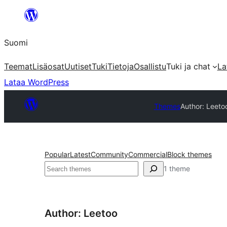
Siirry
sisältöön
Suomi
Teemat
Lisäosat
Uutiset
Tuki
Tietoja
Osallistu
Tuki ja chat
La
Lataa WordPress
Themes
Author: Leeto
Popular
Latest
Community
Commercial
Block themes
Etsi
1 theme
Author: Leetoo