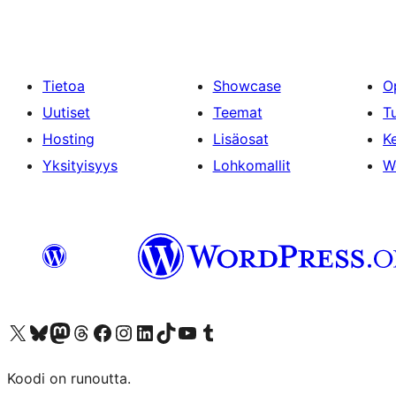
Tietoa
Showcase
O
Uutiset
Teemat
T
Hosting
Lisäosat
Ke
Yksityisyys
Lohkomallit
W
Visit our X (formerly Twitter) account
Visit our Bluesky account
Visit our Mastodon account
Visit our Threads account
Visit our Facebook page
Visit our Instagram account
Visit our LinkedIn account
Visit our TikTok account
Näytä YouTube-kanava
Visit our Tumblr account
Koodi on runoutta.