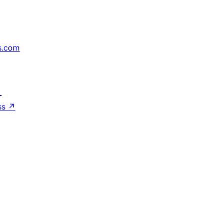
s.com
↗
ss
↗