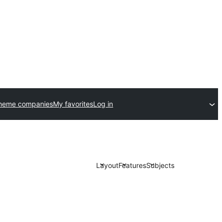
theme companies
My favorites
Log in
Layout
Features
Subjects