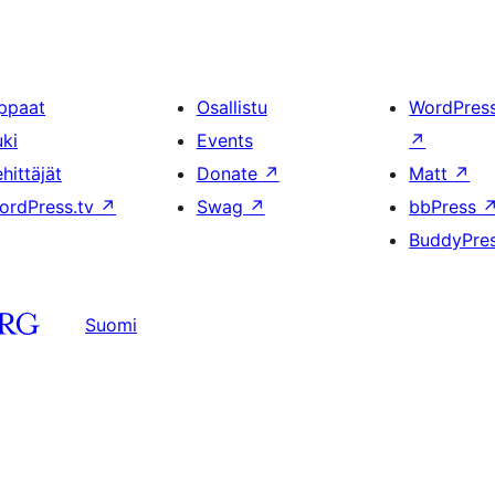
ppaat
Osallistu
WordPres
uki
Events
↗
hittäjät
Donate
↗
Matt
↗
ordPress.tv
↗
Swag
↗
bbPress
BuddyPre
Suomi