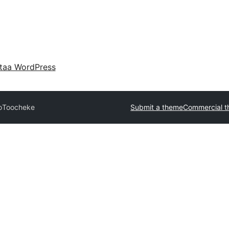
taa WordPress
o
Toocheke
Submit a theme
Commercial 