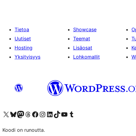
Tietoa
Showcase
O
Uutiset
Teemat
T
Hosting
Lisäosat
Ke
Yksityisyys
Lohkomallit
W
Visit our X (formerly Twitter) account
Visit our Bluesky account
Visit our Mastodon account
Visit our Threads account
Visit our Facebook page
Visit our Instagram account
Visit our LinkedIn account
Visit our TikTok account
Näytä YouTube-kanava
Visit our Tumblr account
Koodi on runoutta.