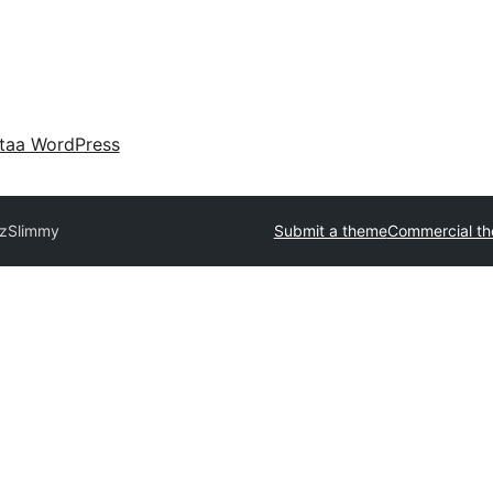
taa WordPress
az
Slimmy
Submit a theme
Commercial t