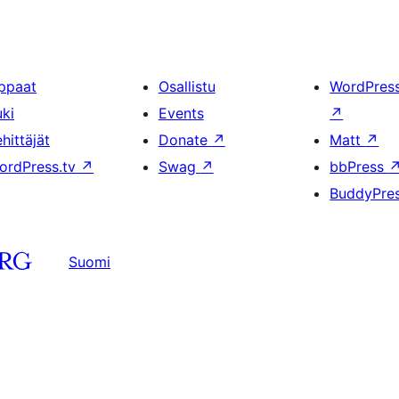
ppaat
Osallistu
WordPres
uki
Events
↗
hittäjät
Donate
↗
Matt
↗
ordPress.tv
↗
Swag
↗
bbPress
BuddyPre
Suomi