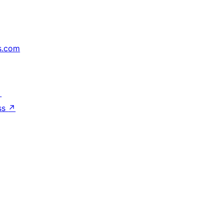
s.com
↗
ss
↗