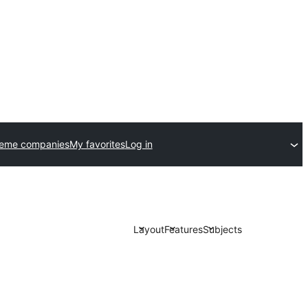
heme companies
My favorites
Log in
Layout
Features
Subjects