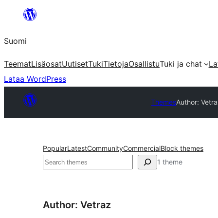
Siirry
sisältöön
Suomi
Teemat
Lisäosat
Uutiset
Tuki
Tietoja
Osallistu
Tuki ja chat
La
Lataa WordPress
Themes
Author: Vetr
Popular
Latest
Community
Commercial
Block themes
Etsi
1 theme
Author: Vetraz